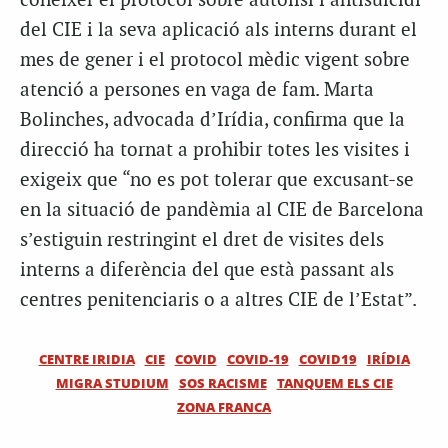
conèixer el protocol sobre autòlisi i antisuïcidi
del CIE i la seva aplicació als interns durant el
mes de gener i el protocol mèdic vigent sobre
atenció a persones en vaga de fam. Marta
Bolinches, advocada d’Irídia, confirma que la
direcció ha tornat a prohibir totes les visites i
exigeix que “no es pot tolerar que excusant-se
en la situació de pandèmia al CIE de Barcelona
s’estiguin restringint el dret de visites dels
interns a diferència del que està passant als
centres penitenciaris o a altres CIE de l’Estat”.
CENTRE IRIDIA
CIE
COVID
COVID-19
COVID19
IRÍDIA
MIGRA STUDIUM
SOS RACISME
TANQUEM ELS CIE
ZONA FRANCA