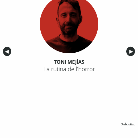
Anterior
◀︎
Sig
▶︎
TONI MEJÍAS
La rutina de l'horror
Publicitat