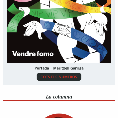
Portada | Meritxell Garriga
TOTS ELS NÚMEROS
La columna