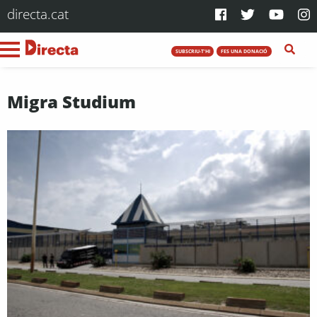
directa.cat
SUBSCRIU-T'HI
FES UNA DONACIÓ
Migra Studium