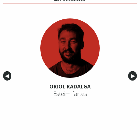
Anterior
◀︎
Sig
▶︎
ORIOL RADALGA
Esteim fartes