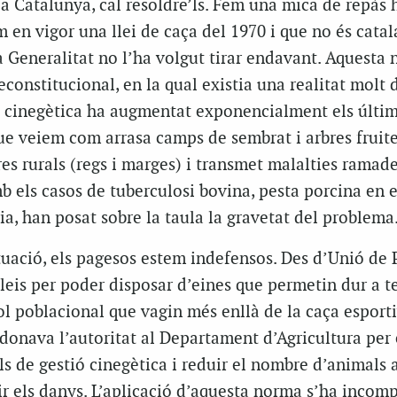
a Catalunya, cal resoldre’ls. Fem una mica de repàs h
m en vigor una llei de caça del 1970 i que no és catal
a Generalitat no l’ha volgut tirar endavant. Aquesta
constitucional, en la qual existia una realitat molt 
na cinegètica ha augmentat exponencialment els últi
ue veiem com arrasa camps de sembrat i arbres fruiter
es rurals (regs i marges) i transmet malalties ramade
b els casos de tuberculosi bovina, pesta porcina en e
ria, han posat sobre la taula la gravetat del problema
tuació, els pagesos estem indefensos. Des d’Unió de
leis per poder disposar d’eines que permetin dur a 
l poblacional que vagin més enllà de la caça esporti
 donava l’autoritat al Departament d’Agricultura per
s de gestió cinegètica i reduir el nombre d’animals
ir els danys. L’aplicació d’aquesta norma s’ha incomp