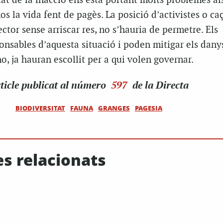
ltat de la inacció ens està portant molts problemes al
 la vida fent de pagès. La posició d’activistes o ca
ctor sense arriscar res, no s’hauria de permetre. Els
onsables d’aquesta situació i poden mitigar els dany
no, ja hauran escollit per a qui volen governar.
ticle
publicat al número
597
de la Directa
BIODIVERSITAT
FAUNA
GRANGES
PAGESIA
es relacionats