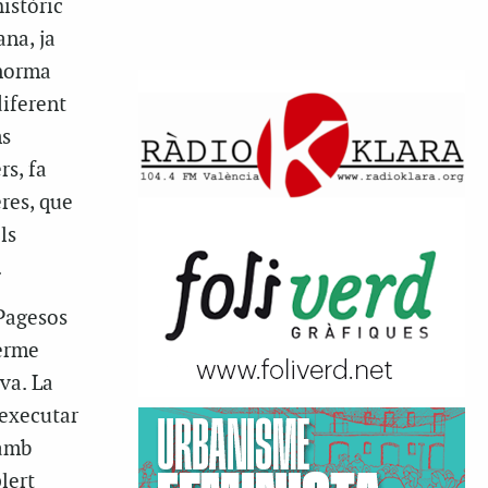
istòric
ana, ja
 norma
diferent
ms
s, fa
res, que
ls
.
 Pagesos
terme
va. La
 executar
 amb
lert