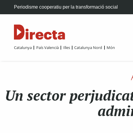
Periodisme cooperatiu per la transformació social
Catalunya
País Valencià
Illes
Catalunya Nord
Món
Un sector perjudicat
admin