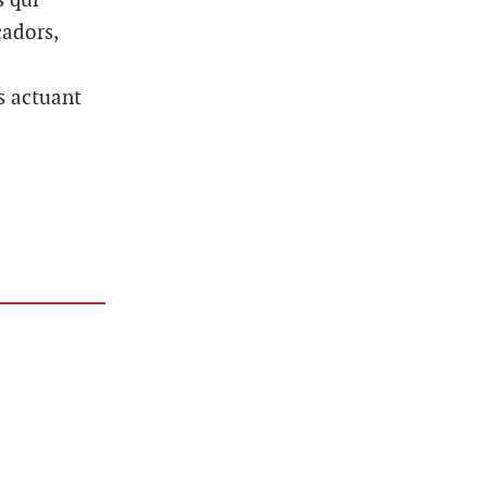
s qui
çadors,
s actuant