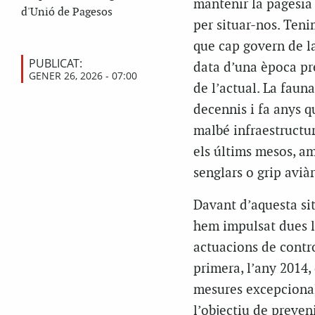
mantenir la pagesia 
d'Unió de Pagesos
per situar-nos. Teni
que cap govern de l
PUBLICAT:
data d’una època pre
GENER 26, 2026 - 07:00
de l’actual. La fau
decennis i fa anys q
malbé infraestructur
els últims mesos, am
senglars o grip avià
Davant d’aquesta si
hem impulsat dues l
actuacions de contro
primera, l’any 2014,
mesures excepcional
l’objectiu de preven