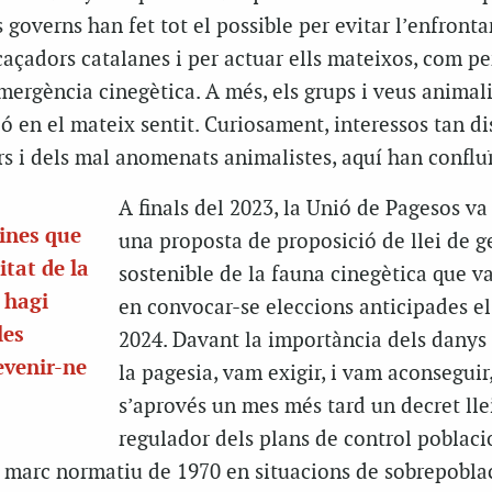
 governs han fet tot el possible per evitar l’enfron
caçadors catalanes i per actuar ells mateixos, com pe
emergència cinegètica. A més, els grups i veus animali
ó en el mateix sentit. Curiosament, interessos tan di
s i dels mal anomenats animalistes, aquí han confluï
A finals del 2023, la Unió de Pagesos va
eines que
una proposta de proposició de llei de g
itat de la
sostenible de la fauna cinegètica que v
i hagi
en convocar-se eleccions anticipades el
les
2024. Davant la importància dels danys
evenir-ne
la pagesia, vam exigir, i vam aconseguir
s’aprovés un mes més tard un decret lle
regulador dels plans de control poblaci
l marc normatiu de 1970 en situacions de sobrepoblac