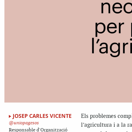
JOSEP CARLES VICENTE
Els problemes compl
uniopagesos
l’agricultura i a la 
Responsable d'Organització