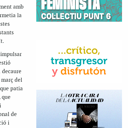
tament amb
rmetia la
stes
stants
t.
 impulsar
estió
a decaure
 març del
 que patia
, que
i
onal de
ió i