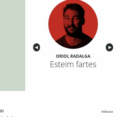
Anterior
◀︎
Sigu
▶︎
ORIOL RADALGA
Esteim fartes
em
Publicitat