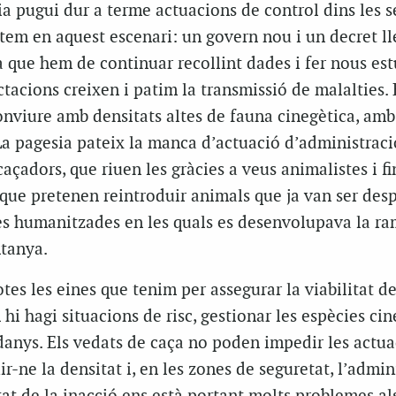
a pugui dur a terme actuacions de control dins les s
tem en aquest escenari: un govern nou i un decret ll
 que hem de continuar recollint dades i fer nous estu
ctacions creixen i patim la transmissió de malalties. 
nviure amb densitats altes de fauna cinegètica, amb
La pagesia pateix la manca d’actuació d’administrac
açadors, que riuen les gràcies a veus animalistes i fin
 que pretenen reintroduir animals que ja van ser des
nes humanitzades en les quals es desenvolupava la ra
ntanya.
tes les eines que tenim per assegurar la viabilitat de
 hi hagi situacions de risc, gestionar les espècies ci
danys. Els vedats de caça no poden impedir les actu
r-ne la densitat i, en les zones de seguretat, l’admin