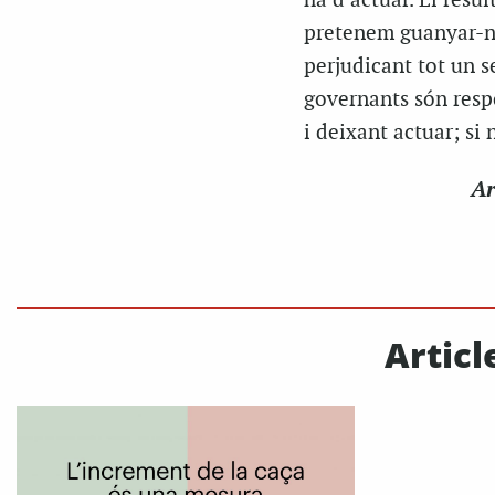
ha d’actuar. El resu
pretenem guanyar-nos
perjudicant tot un se
governants són resp
i deixant actuar; si 
Ar
Articl