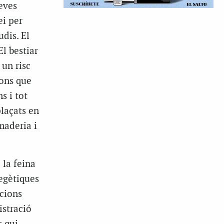
eves
ei per
dis. El
El bestiar
 un risc
ions que
s i tot
plaçats en
maderia i
 la feina
negètiques
acions
istració