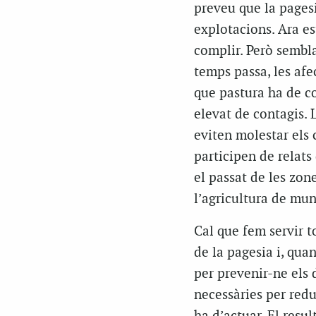
preveu que la pagesi
explotacions. Ara es
complir. Però sembla
temps passa, les afe
que pastura ha de co
elevat de contagis. 
eviten molestar els c
participen de relats
el passat de les zo
l’agricultura de mu
Cal que fem servir to
de la pagesia i, quan
per prevenir-ne els 
necessàries per redui