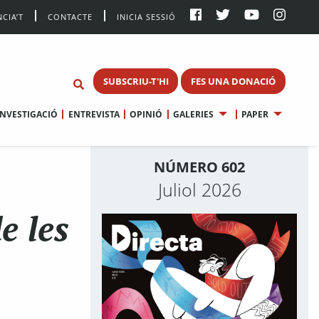
CIA’T
CONTACTE
INICIA SESSIÓ
SUBSCRIU-T'HI
FES UNA DONACIÓ
INVESTIGACIÓ
ENTREVISTA
OPINIÓ
GALERIES
PAPER
NÚMERO 602
Juliol 2026
e les