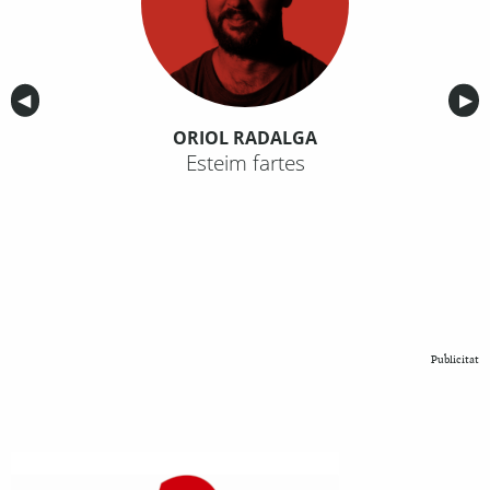
Anterior
◀︎
Sig
▶︎
ORIOL RADALGA
Esteim fartes
Publicitat