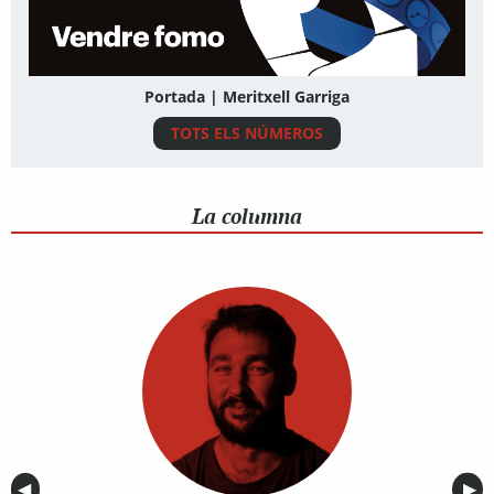
Portada | Meritxell Garriga
TOTS ELS NÚMEROS
La columna
Anterior
◀︎
Sig
▶︎