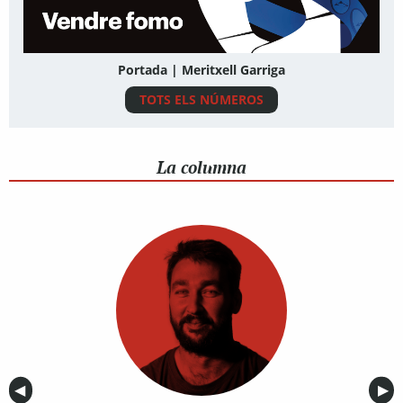
Portada | Meritxell Garriga
TOTS ELS NÚMEROS
La columna
Anterior
◀︎
Sig
▶︎