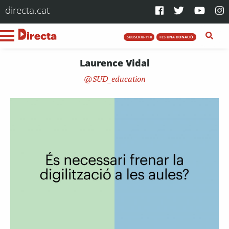
directa.cat
SUBSCRIU-T'HI
FES UNA DONACIÓ
Laurence Vidal
SUD_education