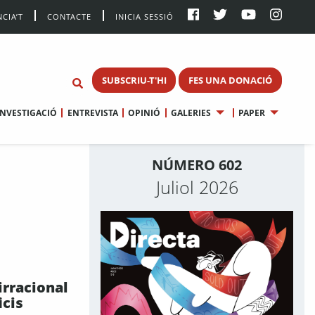
CIA’T
CONTACTE
INICIA SESSIÓ
SUBSCRIU-T'HI
FES UNA DONACIÓ
INVESTIGACIÓ
ENTREVISTA
OPINIÓ
GALERIES
PAPER
NÚMERO 602
Juliol 2026
irracional
icis