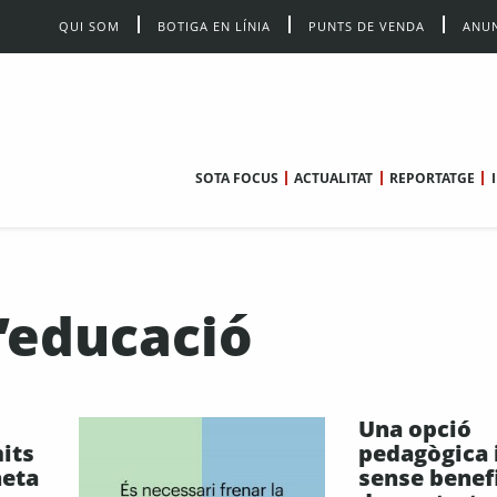
QUI SOM
BOTIGA EN LÍNIA
PUNTS DE VENDA
ANUN
SOTA FOCUS
ACTUALITAT
REPORTATGE
l’educació
Una opció
mits
pedagògica 
neta
sense benef