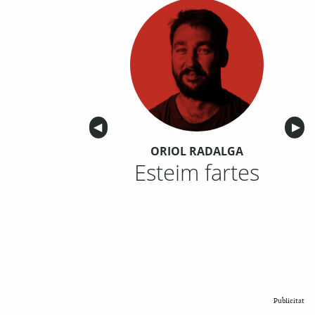
Anterior
◀︎
Sigu
▶︎
ORIOL RADALGA
Esteim fartes
Publicitat