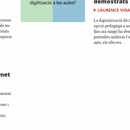
demostrats
LAURENCE VIDA
ersions
La digitalització de 
de les
opció pedagògica ir
onals
fins ara ningú ha de
orporar
pantalles millorin l’
més, els efectes...
rnet
mental
e
xes i
lis