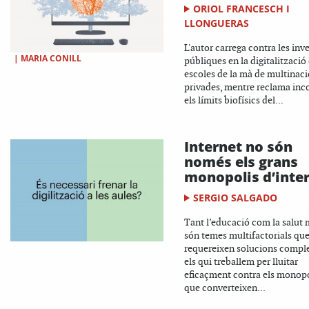
ORIOL FRANCESCH I
LLONGUERAS
L'autor carrega contra les inv
|
MARIA CONILL
públiques en la digitalització 
escoles de la mà de multinaci
privades, mentre reclama inc
els límits biofísics del...
Internet no són
només els grans
monopolis d’inte
SERGIO SALGADO
Tant l’educació com la salut 
són temes multifactorials qu
requereixen solucions comple
els qui treballem per lluitar
eficaçment contra els monopo
que converteixen...