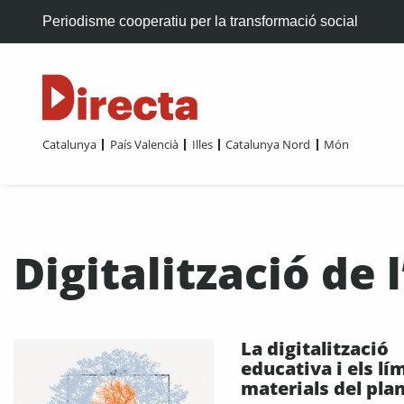
Periodisme cooperatiu per la transformació social
Catalunya
País Valencià
Illes
Catalunya Nord
Món
Digitalització de 
La digitalització
educativa i els lí
materials del pla