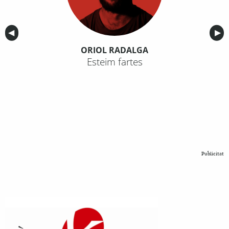
Anterior
◀︎
Sig
▶︎
ORIOL RADALGA
Esteim fartes
Publicitat