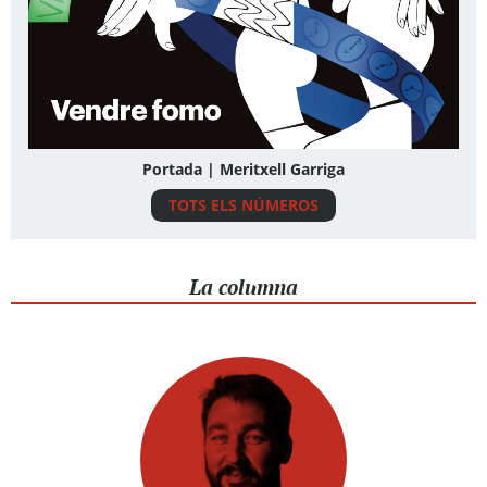
Portada | Meritxell Garriga
TOTS ELS NÚMEROS
La columna