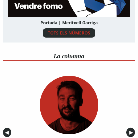
Portada | Meritxell Garriga
TOTS ELS NÚMEROS
La columna
Anterior
◀︎
Sig
▶︎