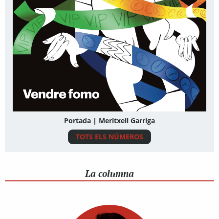
Portada | Meritxell Garriga
TOTS ELS NÚMEROS
La columna