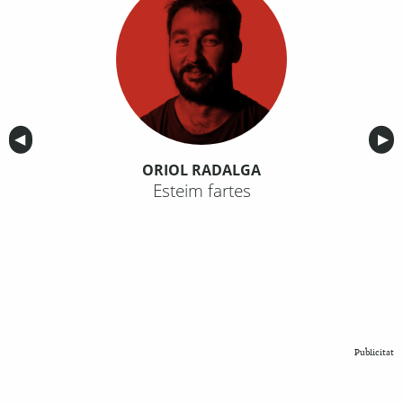
Anterior
◀︎
Sig
▶︎
ORIOL RADALGA
Esteim fartes
Publicitat