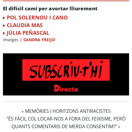
El difícil camí per avortar lliurement
POL SOLERNOU I CANO
CLAUDIA MAS
JÚLIA PEÑASCAL
Imatges
|
SANDRA FREIJO
MEMÒRIES I HORITZONS ANTIRACISTES
«
“ÉS FÀCIL COL·LOCAR-NOS A FORA DEL FEIXISME, PERÒ
QUANTS COMENTARIS DE MERDA CONSENTIM?”
»