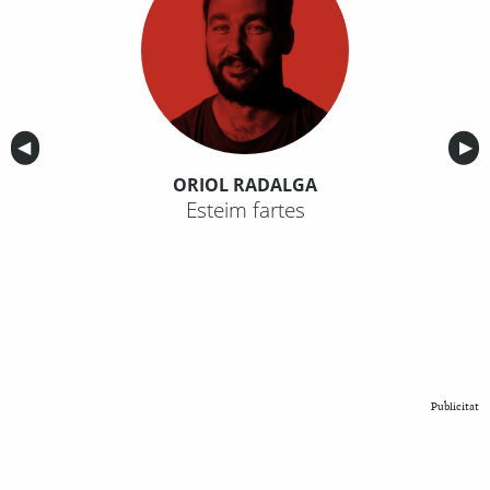
Anterior
◀︎
Sig
▶︎
ORIOL RADALGA
Esteim fartes
Publicitat