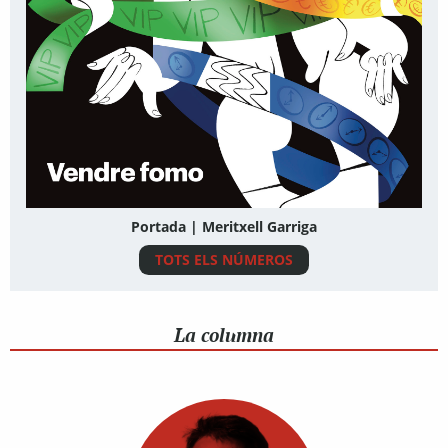
Portada | Meritxell Garriga
TOTS ELS NÚMEROS
La columna