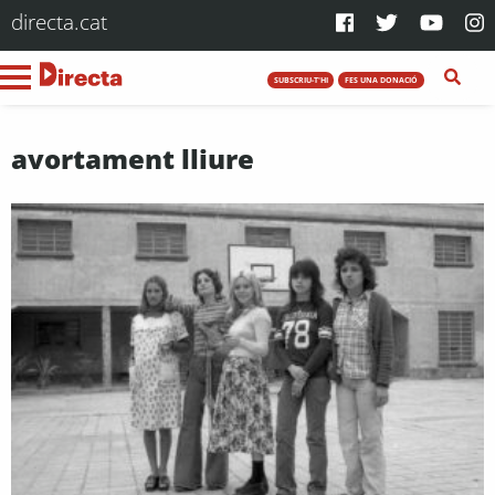
directa.cat
SUBSCRIU-T'HI
FES UNA DONACIÓ
avortament lliure