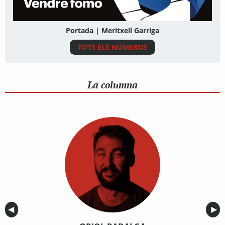
Portada | Meritxell Garriga
TOTS ELS NÚMEROS
La columna
Anterior
◀︎
Sig
▶︎