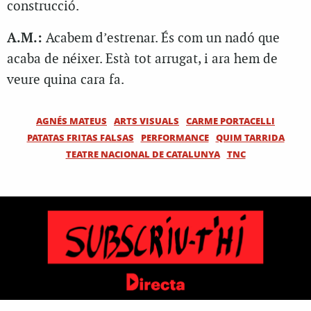
construcció.
A.M.:
Acabem d’estrenar. És com un nadó que
acaba de néixer. Està tot arrugat, i ara hem de
veure quina cara fa.
AGNÉS MATEUS
ARTS VISUALS
CARME PORTACELLI
PATATAS FRITAS FALSAS
PERFORMANCE
QUIM TARRIDA
TEATRE NACIONAL DE CATALUNYA
TNC