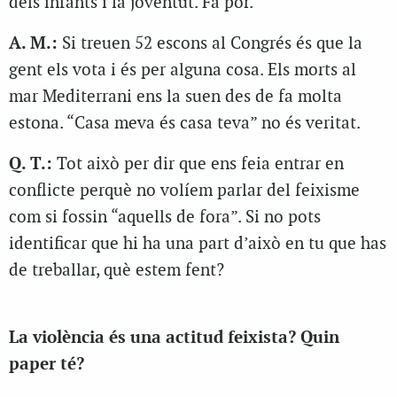
dels infants i la joventut. Fa por.
A. M.:
Si treuen 52 escons al Congrés és que la
gent els vota i és per alguna cosa. Els morts al
mar Mediterrani ens la suen des de fa molta
estona. “Casa meva és casa teva” no és veritat.
Q. T.:
Tot això per dir que ens feia entrar en
conflicte perquè no volíem parlar del feixisme
com si fossin “aquells de fora”. Si no pots
identificar que hi ha una part d’això en tu que has
de treballar, què estem fent?
La violència és una actitud feixista? Quin
paper té?