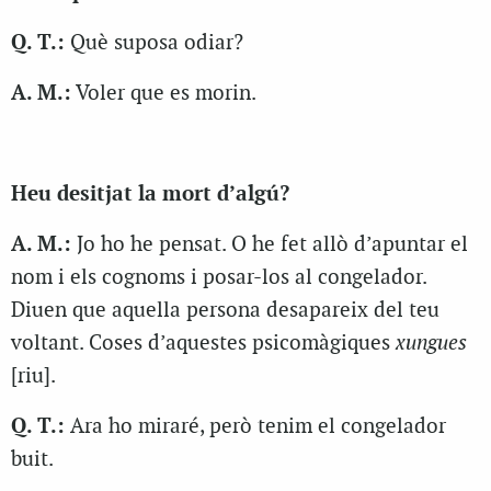
Q. T.:
Què suposa odiar?
A. M.:
Voler que es morin.
Heu desitjat la mort d’algú?
A. M.:
Jo ho he pensat. O he fet allò d’apuntar el
nom i els cognoms i posar-los al congelador.
Diuen que aquella persona desapareix del teu
voltant. Coses d’aquestes psicomàgiques
xungues
[riu].
Q. T.:
Ara ho miraré, però tenim el congelador
buit.