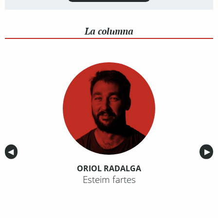
La columna
Anterior
◀︎
Sig
▶︎
ORIOL RADALGA
Esteim fartes