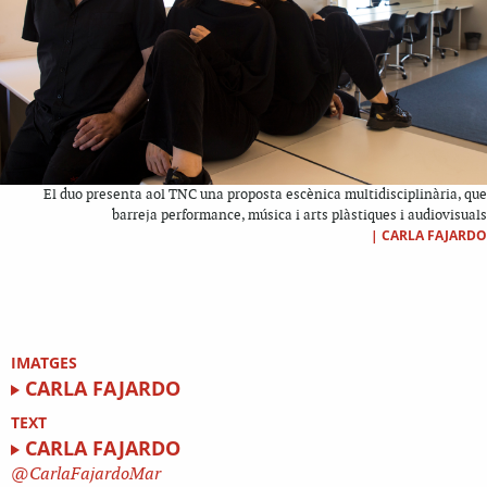
El duo presenta aol TNC una proposta escènica multidisciplinària, que
barreja performance, música i arts plàstiques i audiovisuals
|
CARLA FAJARDO
IMATGES
CARLA FAJARDO
TEXT
CARLA FAJARDO
CarlaFajardoMar