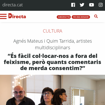
directa.cat
SUBSCRIU-T'HI
FES UNA DONACIÓ
CULTURA
Agnés Mateus i Quim Tarrida, artistes
multidisciplinars
“És fàcil col·locar-nos a fora del
feixisme, però quants comentaris
de merda consentim?”