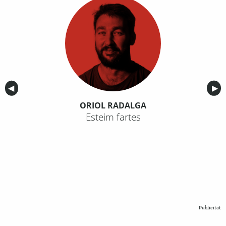
Anterior
◀︎
Sig
▶︎
ORIOL RADALGA
Esteim fartes
Publicitat