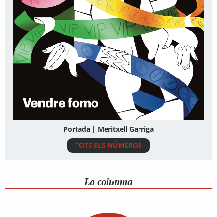
Portada | Meritxell Garriga
TOTS ELS NÚMEROS
La columna