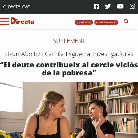
directa.cat
SUBSCRIU-T'HI
FES UNA DONACIÓ
SUPLEMENT
Uzuri Aboitiz i Camila Esguerra, investigadores
“El deute contribueix al cercle viciós
de la pobresa”