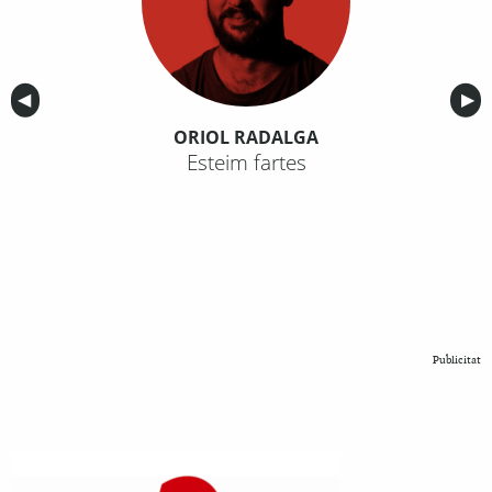
Anterior
◀︎
Sig
▶︎
ORIOL RADALGA
Esteim fartes
Publicitat