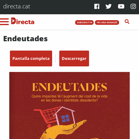
directa.cat
SUBSCRIU-T'HI
FES UNA DONACIÓ
Endeutades
Pantalla completa
Descarregar