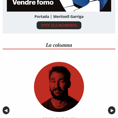
Portada | Meritxell Garriga
TOTS ELS NÚMEROS
La columna
Anterior
◀︎
Sig
▶︎