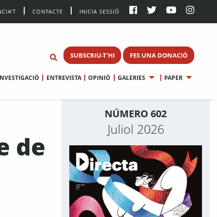
CIA’T
CONTACTE
INICIA SESSIÓ
SUBSCRIU-T'HI
FES UNA DONACIÓ
INVESTIGACIÓ
ENTREVISTA
OPINIÓ
GALERIES
PAPER
NÚMERO 602
Juliol 2026
e de