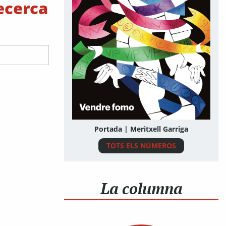
recerca
Portada | Meritxell Garriga
TOTS ELS NÚMEROS
La columna