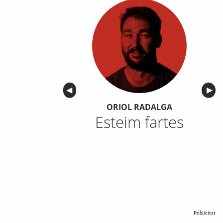
Anterior
◀︎
Sigu
▶︎
ORIOL RADALGA
Esteim fartes
Publicitat