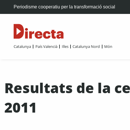
Periodisme cooperatiu per la transformació social
Catalunya
País Valencià
Illes
Catalunya Nord
Món
Resultats de la c
2011