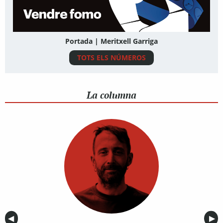
Portada | Meritxell Garriga
TOTS ELS NÚMEROS
La columna
Anterior
◀︎
Sig
▶︎