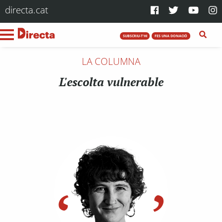
directa.cat
SUBSCRIU-T'HI
FES UNA DONACIÓ
LA COLUMNA
L'escolta vulnerable