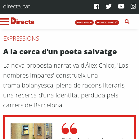
directa.cat
SUBSCRIU-T'HI
FES UNA DONACIÓ
EXPRESSIONS
A la cerca d’un poeta salvatge
La nova proposta narrativa d'Álex Chico, 'Los
nombres impares' construeix una
trama bolanyesca, plena de racons literaris,
una recerca d'una identitat perduda pels
carrers de Barcelona