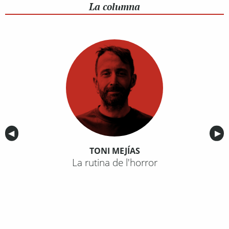
La columna
Anterior
◀︎
Sig
▶︎
TONI MEJÍAS
La rutina de l'horror