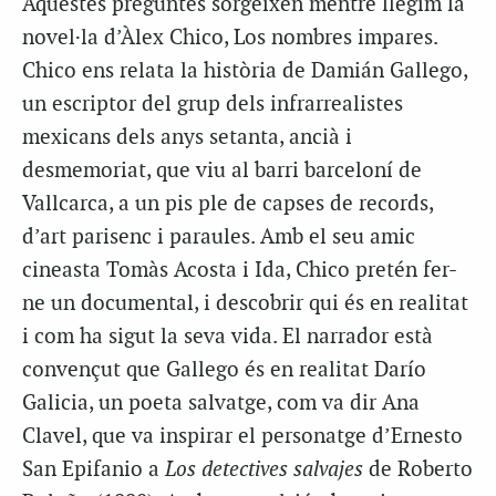
Aquestes preguntes sorgeixen mentre llegim la
novel·la d’Àlex Chico,
Los nombres impares
.
Chico ens relata la història de Damián Gallego,
un escriptor del grup dels infrarrealistes
mexicans dels anys setanta, ancià i
desmemoriat, que viu al barri barceloní de
Vallcarca, a un pis ple de capses de records,
d’art parisenc i paraules. Amb el seu amic
cineasta Tomàs Acosta i Ida, Chico pretén fer-
ne un documental, i descobrir qui és en realitat
i com ha sigut la seva vida. El narrador està
convençut que Gallego és en realitat Darío
Galicia, un poeta salvatge, com va dir Ana
Clavel, que va inspirar el personatge d’Ernesto
San Epifanio a
Los detectives salvajes
de Roberto