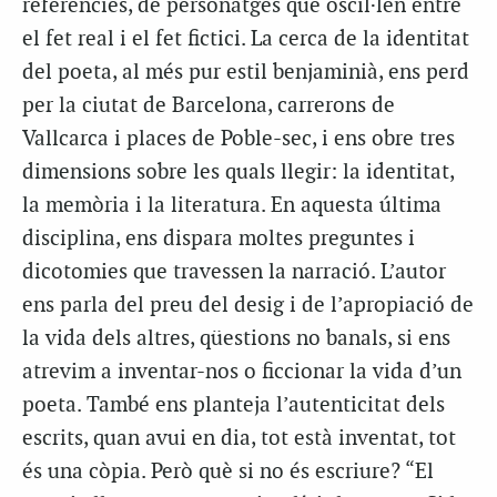
referències, de personatges que oscil·len entre
el fet real i el fet fictici. La cerca de la identitat
del poeta, al més pur estil benjaminià, ens perd
per la ciutat de Barcelona, carrerons de
Vallcarca i places de Poble-sec, i ens obre tres
dimensions sobre les quals llegir: la identitat,
la memòria i la literatura. En aquesta última
disciplina, ens dispara moltes preguntes i
dicotomies que travessen la narració. L’autor
ens parla del preu del desig i de l’apropiació de
la vida dels altres, qüestions no banals, si ens
atrevim a inventar-nos o ficcionar la vida d’un
poeta. També ens planteja l’autenticitat dels
escrits, quan avui en dia, tot està inventat, tot
és una còpia. Però què si no és escriure? “El