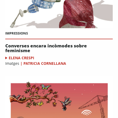
IMPRESSIONS
Converses encara incòmodes sobre
feminisme
ELENA CRESPI
Imatges
|
PATRICIA CORNELLANA