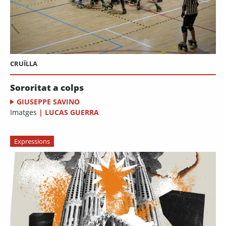
CRUÏLLA
Sororitat a colps
GIUSEPPE SAVINO
Imatges
|
LUCAS GUERRA
Expressions