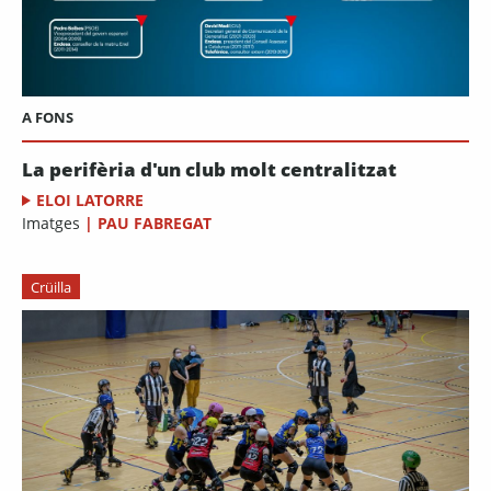
A FONS
La perifèria d'un club molt centralitzat
ELOI LATORRE
Imatges
|
PAU FABREGAT
Crüilla