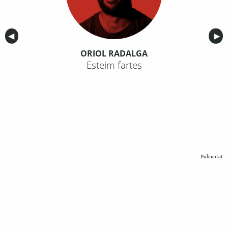
Anterior
◀︎
Sig
▶︎
ORIOL RADALGA
Esteim fartes
Publicitat