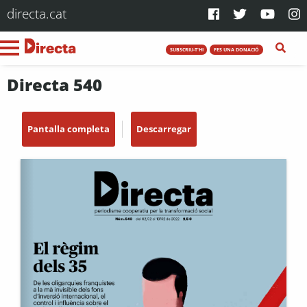
directa.cat
SUBSCRIU-T'HI
FES UNA DONACIÓ
Directa 540
Pantalla completa
Descarregar