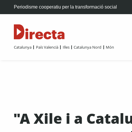
Periodisme cooperatiu per la transformació social
Catalunya
País Valencià
Illes
Catalunya Nord
Món
"A Xile i a Cata