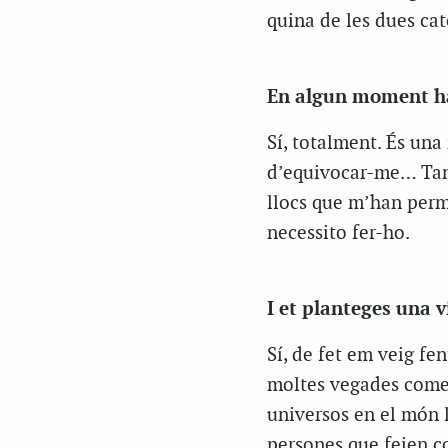
quina de les dues cat
En algun moment has
Sí, totalment. És una 
d’equivocar-me… Tamb
llocs que m’han permè
necessito fer-ho.
I et planteges una v
Sí, de fet em veig fe
moltes vegades comet
universos en el món 
persones que feien c