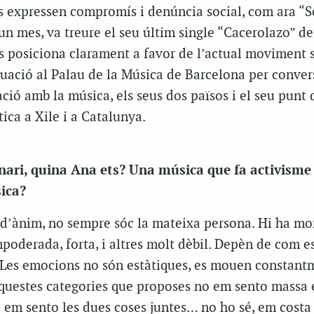
s expressen compromís i denúncia social, com ara “
 un mes, va treure el seu últim single “Cacerolazo” de
s posiciona clarament a favor de l’actual moviment so
tuació al Palau de la Música de Barcelona per conve
ació amb la música, els seus dos països i el seu punt 
tica a Xile i a Catalunya.
nari, quina Ana ets? Una música que fa activisme
sica?
d’ànim, no sempre sóc la mateixa persona. Hi ha m
poderada, forta, i altres molt dèbil. Depèn de com es
. Les emocions no són estàtiques, es mouen constant
aquestes categories que proposes no em sento massa 
a em sento les dues coses juntes… no ho sé, em costa 