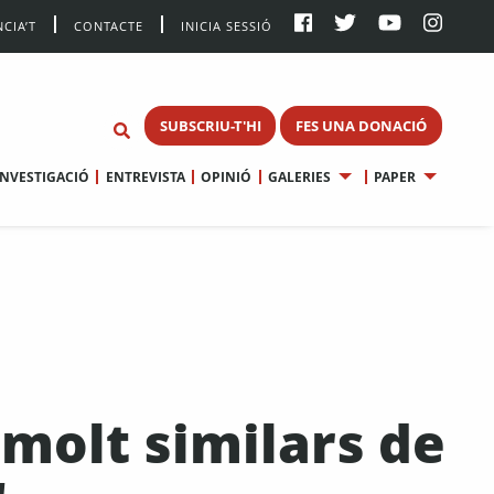
CIA’T
CONTACTE
INICIA SESSIÓ
SUBSCRIU-T'HI
FES UNA DONACIÓ
INVESTIGACIÓ
ENTREVISTA
OPINIÓ
GALERIES
PAPER
 molt similars de