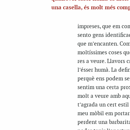
una casella, és molt més com
impreses, que em com
sento gens identifica
que m’encanten. Com é
moltíssimes coses qu
res a veure. Llavors c
l’ésser humà. La defi
perquè ens podem sen
sentim una certa prox
molt a veure amb aque
t’agrada un cert esti
meu mòbil em portarà
perdent una barbarita