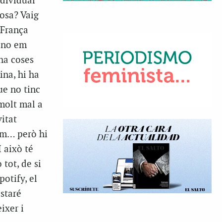
ndividual
osa? Vaig
 França
è no em
 ha coses
ina, hi ha
ue no tinc
 molt mal a
vitat
xem… però hi
 això té
tot, de si
potify, el
staré
ixer i