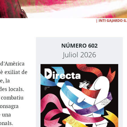
|
INTI GAJARDO G.
NÚMERO 602
Juliol 2026
a d’Amèrica
lè exiliat de
e, la
es locals.
p combatiu
consagra
é una
onals.