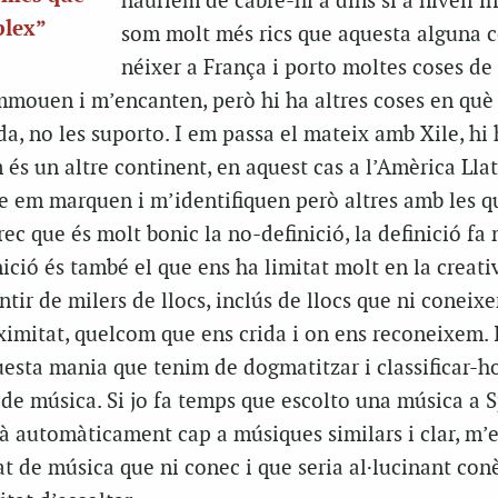
hauríem de cabre-hi a dins si a nivell i
plex”
som molt més rics que aquesta alguna c
néixer a França i porto moltes coses de
mouen i m’encanten, però hi ha altres coses en qu
da, no les suporto. I em passa el mateix amb Xile, hi
s un altre continent, en aquest cas a l’Amèrica Llat
e em marquen i m’identifiquen però altres amb les q
rec que és molt bonic la no-definició, la definició fa
nició és també el que ens ha limitat molt en la creati
tir de milers de llocs, inclús de llocs que ni conei
imitat, quelcom que ens crida i on ens reconeixem. I
sta mania que tenim de dogmatitzar i classificar-ho 
l de música. Si jo fa temps que escolto una música a S
 automàticament cap a músiques similars i clar, m’e
t de música que ni conec i que seria al·lucinant conè