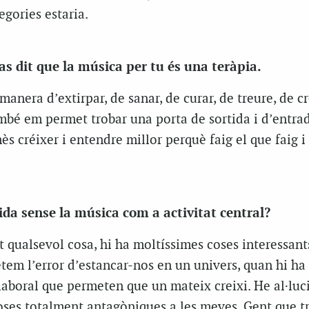
egories estaria.
 dit que la música per tu és una teràpia.
manera d’extirpar, de sanar, de curar, de treure, de cr
é em permet trobar una porta de sortida i d’entrad
s créixer i entendre millor perquè faig el que faig i
ida sense la música com a activitat central?
nt qualsevol cosa, hi ha moltíssimes coses interessant
em l’error d’estancar-nos en un univers, quan hi ha
laboral que permeten que un mateix creixi. He al·lu
oses totalment antagòniques a les meves. Gent que tr