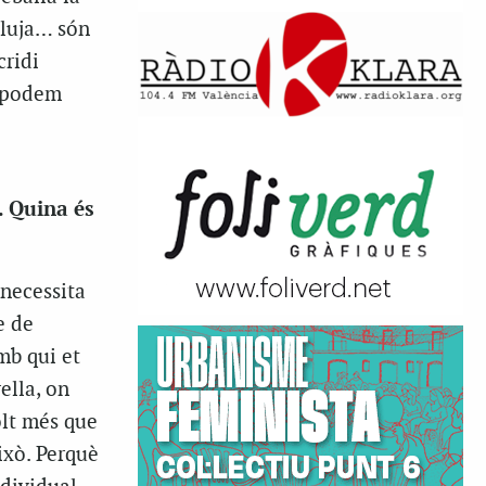
 pluja… són
cridi
l podem
. Quina és
 necessita
e de
amb qui et
ella, on
lt més que
ixò. Perquè