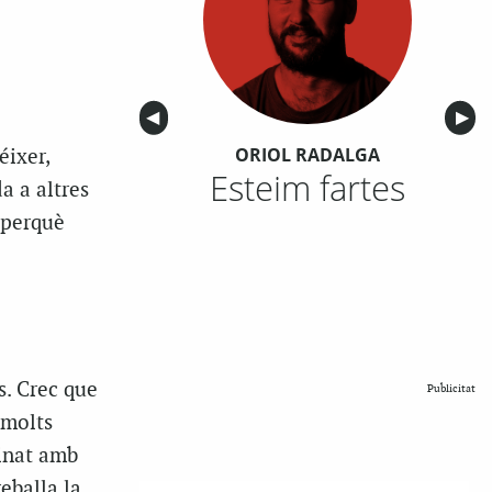
Anterior
◀︎
Sigu
▶︎
ORIOL RADALGA
éixer,
Esteim fartes
a a altres
 perquè
s. Crec que
Publicitat
 molts
cinat amb
eballa la