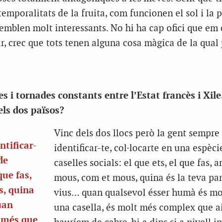
 temporalitats de la fruita, com funcionen el sol i la
emblen molt interessants. No hi ha cap ofici que em 
ar, crec que tots tenen alguna cosa màgica de la qua
s i tornades constants entre l’Estat francès i Xile
els dos països?
Vinc dels dos llocs però la gent sempre
ntificar-
identificar-te, col·locarte en una espèci
de
caselles socials: el que ets, el que fas, 
que fas,
mous, com et mous, quina és la teva par
s, quina
vius… quan qualsevol ésser humà és mo
uan
una casella, és molt més complex que a
 més que