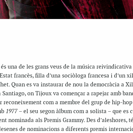
és una de les grans veus de la música reivindicativ
’Estat francès, filla d’una sociòloga francesa i d’un xi
het. Quan es va instaurar de nou la democràcia a Xil
a Santiago, on Tijoux va començar a rapejar amb band
nir reconeixement com a membre del grup de hip-ho
amb
1977
– el seu segon àlbum com a solista – que es 
ent nominada als Premis Grammy. Des d’aleshores, t
 desenes de nominacions a diferents premis internaci