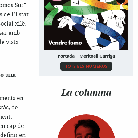
Somos Sur”
s de l’Estat
cial xilè.
rsar amb
de vista
Portada | Meritxell Garriga
TOTS ELS NÚMEROS
 o una
La columna
oments en
tàs, de
ment.
en cap de
definir en