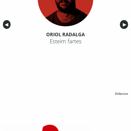
Anterior
◀︎
Sig
▶︎
ORIOL RADALGA
Esteim fartes
Publicitat