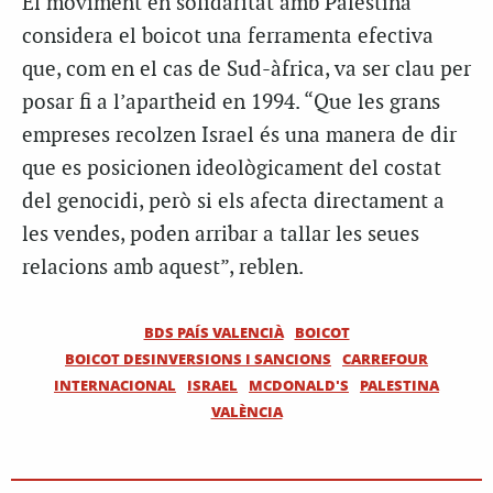
El moviment en solidaritat amb Palestina
considera el boicot una ferramenta efectiva
que, com en el cas de Sud-àfrica, va ser clau per
posar fi a l’apartheid en 1994. “Que les grans
empreses recolzen Israel és una manera de dir
que es posicionen ideològicament del costat
del genocidi, però si els afecta directament a
les vendes, poden arribar a tallar les seues
relacions amb aquest”, reblen.
BDS PAÍS VALENCIÀ
BOICOT
BOICOT DESINVERSIONS I SANCIONS
CARREFOUR
INTERNACIONAL
ISRAEL
MCDONALD'S
PALESTINA
VALÈNCIA