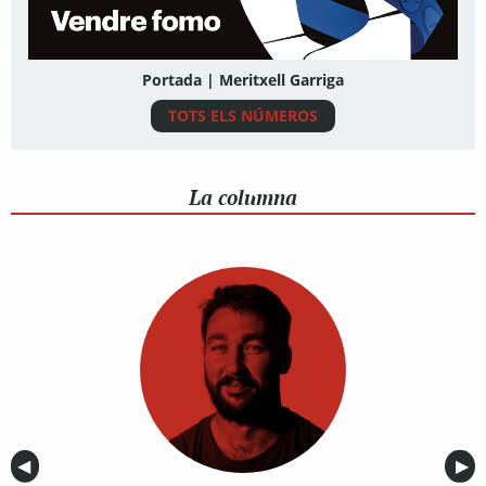
Portada | Meritxell Garriga
TOTS ELS NÚMEROS
La columna
Anterior
◀︎
Sig
▶︎