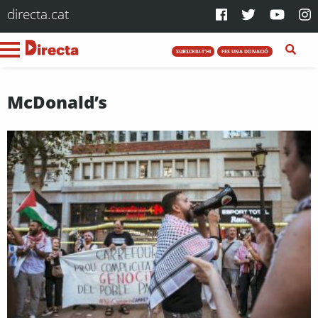
directa.cat
SUBSCRIU-T'HI
FES UNA DONACIÓ
McDonald’s