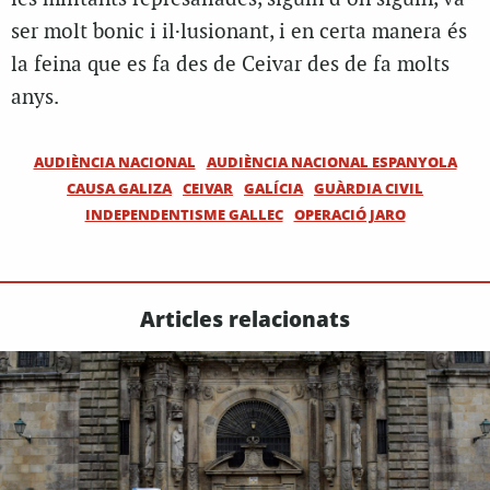
ser molt bonic i il·lusionant, i en certa manera és
la feina que es fa des de Ceivar des de fa molts
anys.
AUDIÈNCIA NACIONAL
AUDIÈNCIA NACIONAL ESPANYOLA
CAUSA GALIZA
CEIVAR
GALÍCIA
GUÀRDIA CIVIL
INDEPENDENTISME GALLEC
OPERACIÓ JARO
Articles relacionats