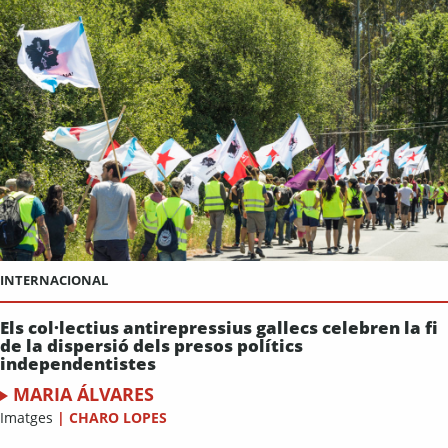
INTERNACIONAL
Els col·lectius antirepressius gallecs celebren la fi
de la dispersió dels presos polítics
independentistes
MARIA ÁLVARES
Imatges
|
CHARO LOPES