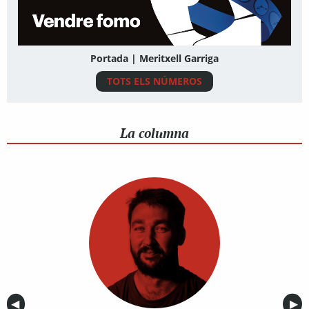
Portada | Meritxell Garriga
TOTS ELS NÚMEROS
La columna
Anterior
◀︎
Sig
▶︎