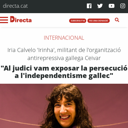
directa.cat
SUBSCRIU-T'HI
FES UNA DONACIÓ
INTERNACIONAL
Iria Calvelo 'Irinha', militant de l'organització
antirepressiva gallega Ceivar
"Al judici vam exposar la persecució
a l'independentisme gallec"