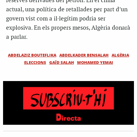
reserves derivades del petroli. En el clima
actual, una política de retallades per part d’un
govern vist com a il·legítim podria ser
explosiva. En els propers mesos, Algèria donarà
a parlar.
ABDELAZIZ BOUTEFLIKA
ABDELKADER BENSALAH
ALGÈRIA
ELECCIONS
GAÏD SALAH
MOHAMED YEMAI