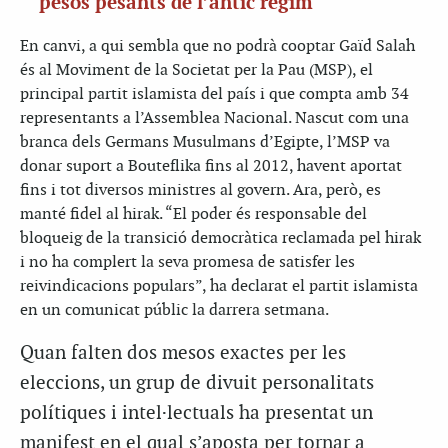
pesos pesants de l’antic règim
En canvi, a qui sembla que no podrà cooptar Gaïd Salah
és al Moviment de la Societat per la Pau (MSP), el
principal partit islamista del país i que compta amb 34
representants a l’Assemblea Nacional. Nascut com una
branca dels Germans Musulmans d’Egipte, l’MSP va
donar suport a Bouteflika fins al 2012, havent aportat
fins i tot diversos ministres al govern. Ara, però, es
manté fidel al hirak. “El poder és responsable del
bloqueig de la transició democràtica reclamada pel hirak
i no ha complert la seva promesa de satisfer les
reivindicacions populars”, ha declarat el partit islamista
en un comunicat públic la darrera setmana.
Quan falten dos mesos exactes per les
eleccions, un grup de divuit personalitats
polítiques i intel·lectuals ha presentat un
manifest en el qual s’aposta per tornar a