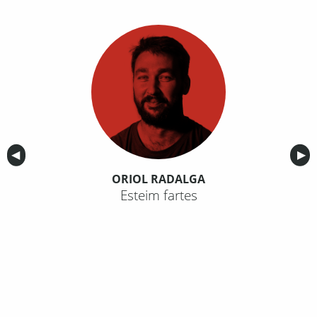
Anterior
◀︎
Sig
▶︎
ORIOL RADALGA
Esteim fartes