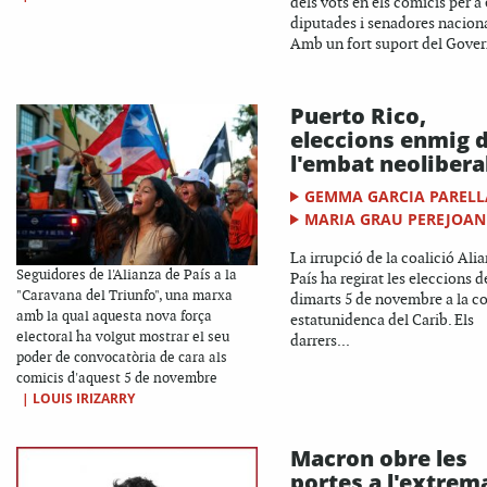
dels vots en els comicis per a 
diputades i senadores naciona
Amb un fort suport del Govern
Puerto Rico,
eleccions enmig 
l'embat neolibera
GEMMA GARCIA PAREL
MARIA GRAU PEREJOAN
La irrupció de la coalició Ali
Seguidores de l'Alianza de País a la
País ha regirat les eleccions d
"Caravana del Triunfo", una marxa
dimarts 5 de novembre a la c
amb la qual aquesta nova força
estatunidenca del Carib. Els
electoral ha volgut mostrar el seu
darrers...
poder de convocatòria de cara als
comicis d'aquest 5 de novembre
|
LOUIS IRIZARRY
Macron obre les
portes a l'extrem