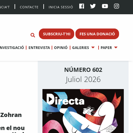
CIA’T
CONTACTE
INICIA SESSIÓ
SUBSCRIU-T'HI
FES UNA DONACIÓ
INVESTIGACIÓ
ENTREVISTA
OPINIÓ
GALERIES
PAPER
NÚMERO 602
Juliol 2026
a Zohran
n el nou