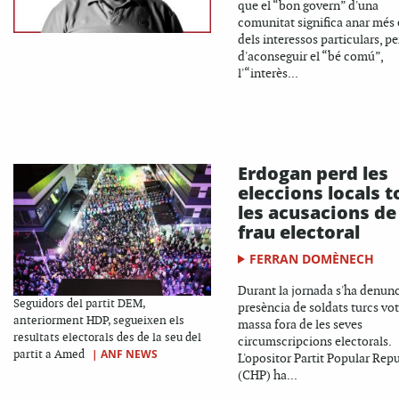
que el “bon govern” d'una
comunitat significa anar més 
dels interessos particulars, pe
d'aconseguir el “bé comú”,
l'“interès...
Erdogan perd les
eleccions locals to
les acusacions de
frau electoral
FERRAN DOMÈNECH
Durant la jornada s'ha denunc
Seguidors del partit DEM,
presència de soldats turcs vo
anteriorment HDP, segueixen els
massa fora de les seves
resultats electorals des de la seu del
circumscripcions electorals.
|
ANF NEWS
partit a Amed
L'opositor Partit Popular Rep
(CHP) ha...