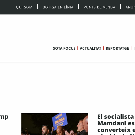
QUI SOM
BOTIGA EN LÍNIA
PUNTS DE VENDA
ANUN
SOTA FOCUS
ACTUALITAT
REPORTATGE
omp
El socialist
Mamdani es
converteix e