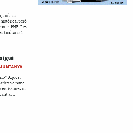
, amb sis
 històrica, però
erar el PNB. Les
es tindran 54
sigui
 MUNTANYA
usió? Aquest
 arbres a punt
 verdíssimes ni
ant al...