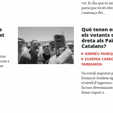
vot. Es diu que és i
participar en les el
l'amenaça del...
s
Què tenen 
at
els votants
dreta als Pa
Catalans?
ANDREU PANEQ
itar
EUGÈNIA CARD
 com a
PARRAMON
que
Un estudi impulsat p
formació Guillem Ag
el nivell d’ingressos 
factors determinants
donar suport a...