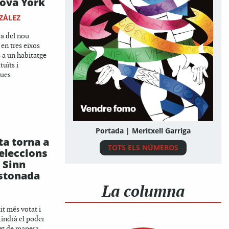
Nova York
NZÁLEZ
a del nou
 en tres eixos
 a un habitatge
tuïts i
gues
Portada | Meritxell Garriga
ta torna a
TOTS ELS NÚMEROS
eleccions
l Sinn
istonada
La columna
tit més votat i
indrà el poder
fet de manera