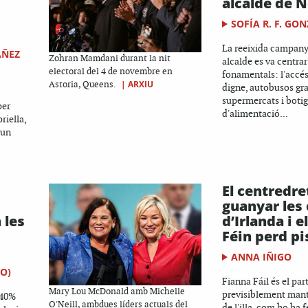
alcalde de 
SOFÍA R. F. GO
La reeixida campany
ÁÑEZ
Zohran Mamdani durant la nit
alcalde es va centrar
electoral del 4 de novembre en
fonamentals: l'accés
|
ARXIU
Astoria, Queens.
digne, autobusos gra
supermercats i boti
per
d'alimentació...
riella,
 un
El centredre
guanyar les 
 les
d’Irlanda i e
Féin perd p
ANNA IÑIGO
TO)
Fianna Fáil és el par
Mary Lou McDonald amb Michelle
previsiblement mant
 40%
O'Neill, ambdues líders actuals del
de l'illa, com ho ha 