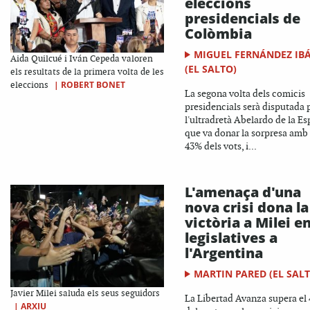
eleccions
presidencials de
Colòmbia
MIGUEL FERNÁNDEZ IB
Aida Quilcué i Iván Cepeda valoren
(EL SALTO)
els resultats de la primera volta de les
|
ROBERT BONET
eleccions
La segona volta dels comicis
presidencials serà disputada 
l'ultradretà Abelardo de la Esp
que va donar la sorpresa amb
43% dels vots, i...
L'amenaça d'una
nova crisi dona la
victòria a Milei en
legislatives a
l'Argentina
MARTIN PARED (EL SAL
Javier Milei saluda els seus seguidors
La Libertad Avanza supera el
|
ARXIU