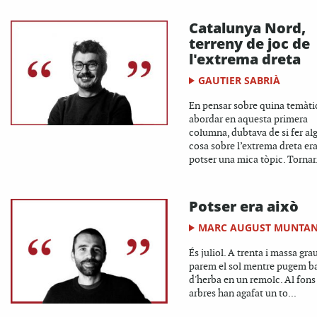
Catalunya Nord,
terreny de joc de
l'extrema dreta
GAUTIER SABRIÀ
En pensar sobre quina temàti
abordar en aquesta primera
columna, dubtava de si fer al
cosa sobre l’extrema dreta er
potser una mica tòpic. Tornar.
Potser era això
MARC AUGUST MUNTA
És juliol. A trenta i massa gra
parem el sol mentre pugem b
d'herba en un remolc. Al fons
arbres han agafat un to...