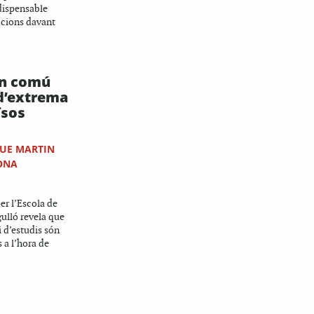
ndispensable
eccions davant
en comú
 d’extrema
ïsos
UE MARTIN
ONA
er l’Escola de
ulló revela que
i d’estudis són
 a l’hora de