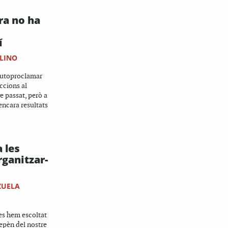
ra no ha
í
LINO
autoproclamar
ccions al
 passat, però a
encara resultats
 les
rganitzar-
ZUELA
es hem escoltat
depèn del nostre