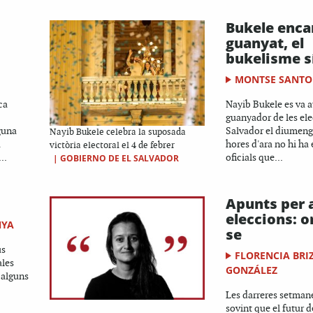
Bukele enca
guanyat, el
bukelisme s
MONTSE SANTO
ca
Nayib Bukele es va 
guanyador de les ele
guna
Salvador el diumenge
Nayib Bukele celebra la suposada
a
hores d'ara no hi ha 
victòria electoral el 4 de febrer
..
oficials que...
|
GOBIERNO DE EL SALVADOR
Apunts per a
eleccions: o
NYA
se
us
FLORENCIA BRI
ales
GONZÁLEZ
 alguns
Les darreres setman
sovint que el futur 