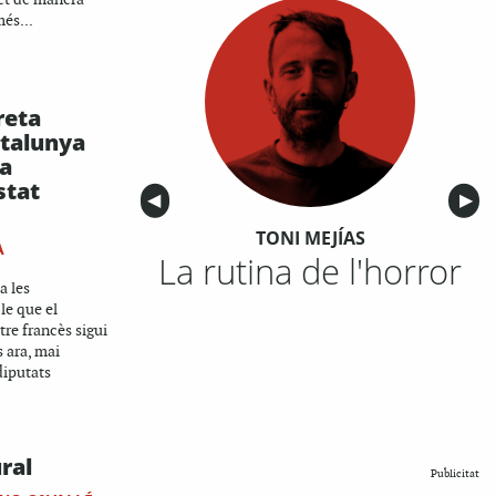
més...
reta
atalunya
ia
stat
Anterior
◀︎
Sigu
▶︎
TONI MEJÍAS
À
La rutina de l'horror
a les
ble que el
re francès sigui
s ara, mai
diputats
ral
Publicitat