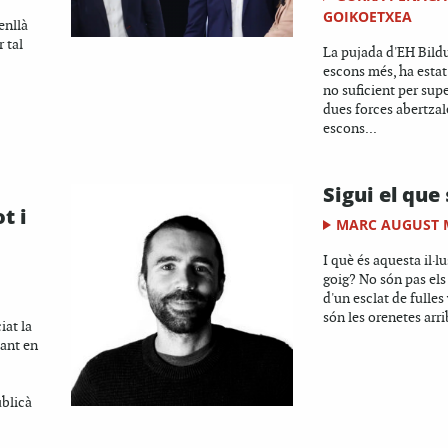
GOIKOETXEA
enllà
r tal
La pujada d'EH Bildu
escons més, ha estat
no suficient per sup
dues forces abertzal
escons...
Sigui el que 
t i
MARC AUGUST
I què és aquesta il·l
goig? No són pas els
d'un esclat de fulles
són les orenetes arrib
iat la
tant en
ublicà