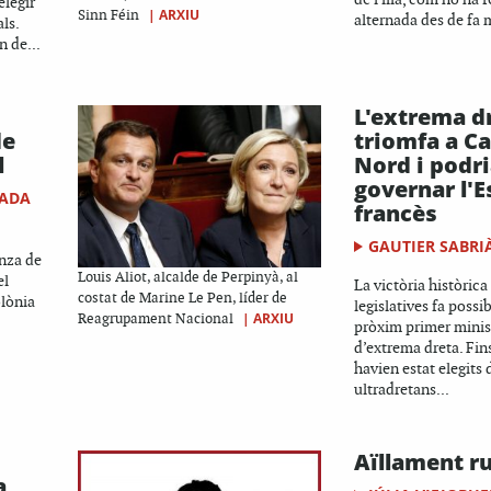
elegir
|
ARXIU
Sinn Féin
alternada des de fa 
ls.
 de...
L'extrema d
de
triomfa a C
l
Nord i podr
governar l'E
LADA
francès
GAUTIER SABRI
anza de
Louis Aliot, alcalde de Perpinyà, al
el
La victòria històrica 
costat de Marine Le Pen, líder de
olònia
legislatives fa possi
|
ARXIU
Reagrupament Nacional
pròxim primer minist
d’extrema dreta. Fin
havien estat elegits 
ultradretans...
Aïllament ru
a