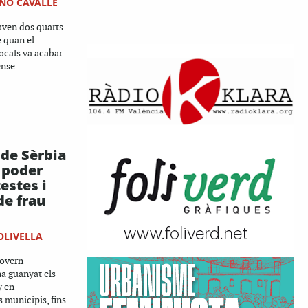
ENO CAVALLÉ
aven dos quarts
e quan el
ocals va acabar
ense
 de Sèrbia
 poder
testes i
de frau
OLIVELLA
govern
a guanyat els
y en
s municipis, fins