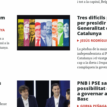
i tot a la capital, Bel
em
Tres difícils
per presidir 
Generalitat
NYA
Catalunya
s a
JESÚS RODRÍGU
al a la
lunya.
La pèrdua de la majo
independentista al 
Catalunya i el viratg
cap a la dreta i l'es
compliquen la governa
s
PNB i PSE sa
possibilitat
a governar a
Basc
derat
GORKA PEÑAGA