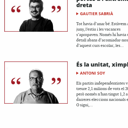
dreta
GAUTIER SABRIÀ
Tot havia d’anar bé. Estàvem 
juny, l’estiu i les vacances
s’apropaven. Només hi havia
detall abans d’acomiadar-nos
d’aquest curs escolar; les...
És la unitat, ximp
ANTONI SOY
Els partits independentistes 
treure 2,1 milions de vots el 2
però només n'han tingut 1,2 a
darreres eleccions nacionals e
O sigui,...