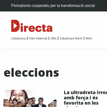
Periodisme cooperatiu per la transformació social
Catalunya
País Valencià
Illes
Catalunya Nord
Món
eleccions
La ultradreta irr
amb força i és
favorita en les