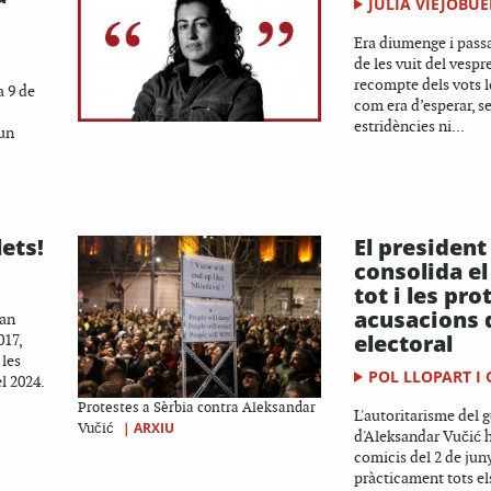
JÚLIA VIEJOBU
Era diumenge i pass
de les vuit del vespr
recompte dels vots l
a 9 de
com era d’esperar, s
estridències ni...
 un
lets!
El president
consolida el
tot i les pro
acusacions 
van
electoral
017,
 les
POL LLOPART I 
l 2024.
Protestes a Sèrbia contra Aleksandar
L'autoritarisme del 
|
ARXIU
Vučić
d'Aleksandar Vučić h
comicis del 2 de jun
pràcticament tots el