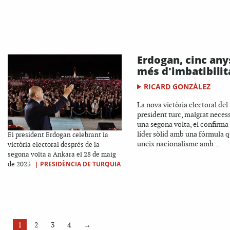
Erdogan, cinc any
més d'imbatibilit
RICARD GONZÀLEZ
La nova victòria electoral del
president turc, malgrat necess
una segona volta, el confirma
líder sòlid amb una fórmula 
El president Erdogan celebrant la
uneix nacionalisme amb...
victòria electoral després de la
segona volta a Ankara el 28 de maig
|
PRESIDÈNCIA DE TURQUIA
de 2023
1
2
3
4
→