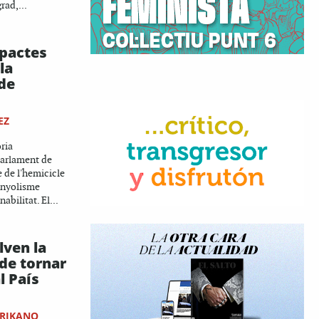
grad,...
 pactes
la
 de
EZ
ria
Parlament de
e de l'hemicicle
panyolisme
bilitat. El...
lven la
 de tornar
l País
RIKANO