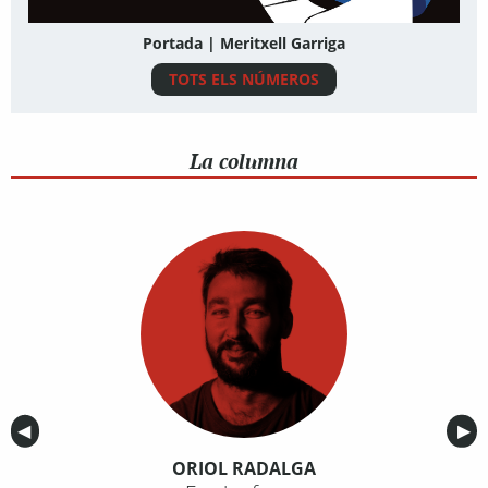
Portada | Meritxell Garriga
TOTS ELS NÚMEROS
La columna
Anterior
◀︎
Sig
▶︎
ORIOL RADALGA