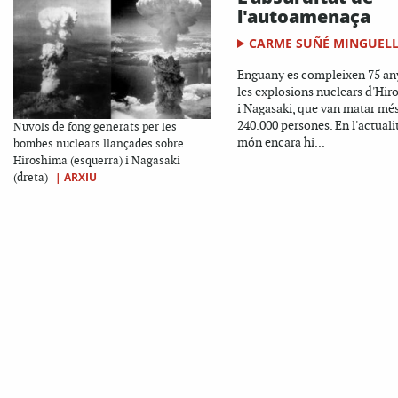
l'autoamenaça
CARME SUÑÉ MINGUEL
Enguany es compleixen 75 an
les explosions nuclears d'Hi
i Nagasaki, que van matar mé
240.000 persones. En l'actualit
Nuvols de fong generats per les
món encara hi...
bombes nuclears llançades sobre
Hiroshima (esquerra) i Nagasaki
|
ARXIU
(dreta)