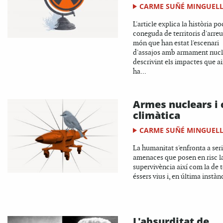
CARME SUÑÉ MINGUEL
L'article explica la història po
coneguda de territoris d'arreu
món que han estat l'escenari
d'assajos amb armament nucl
descrivint els impactes que a
ha...
Armes nuclears i c
climàtica
CARME SUÑÉ MINGUEL
La humanitat s'enfronta a ser
amenaces que posen en risc l
supervivència així com la de t
éssers vius i, en última instànc
L'absurditat de