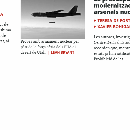
modernitzac
arsenals nu
LA
TERESA DE FOR
ys de
XAVIER BOHIGA
roshima
s de
Les autores, investi
at, al
Proves amb armament nuclear per
Centre Delàs d'Estud
pàrt de la força aèria dels EUA al
recorden que, mentr
|
LEAH BRYANT
desert de Utah
estats ja han ratifica
Prohibició de les...