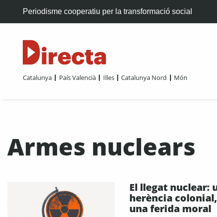
Periodisme cooperatiu per la transformació social
Catalunya
País Valencià
Illes
Catalunya Nord
Món
Armes nuclears
El llegat nuclear: 
herència colonial,
una ferida moral