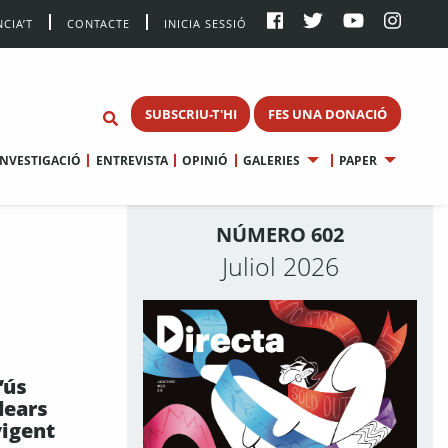
CIA’T
CONTACTE
INICIA SESSIÓ
SUBSCRIU-T'HI
FES UNA DONACIÓ
INVESTIGACIÓ
ENTREVISTA
OPINIÓ
GALERIES
PAPER
NÚMERO 602
Juliol 2026
’ús
lears
vigent