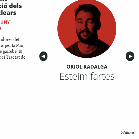
ió dels
clears
TUNY
S
gadores del
is per la Pau,
e gairebé 40
Anterior
◀︎
Sigu
▶︎
t el Tractat de
ORIOL RADALGA
Esteim fartes
Publicitat