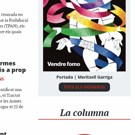
 l'entrada en
re la Prohibició
rs (TPAN), els
re els quals
 armes
és a prop
Portada | Meritxell Garriga
NS
TOTS ELS NÚMEROS
ratificat una
, el Tractat
de les Armes
igor el 22 de
La columna
nt