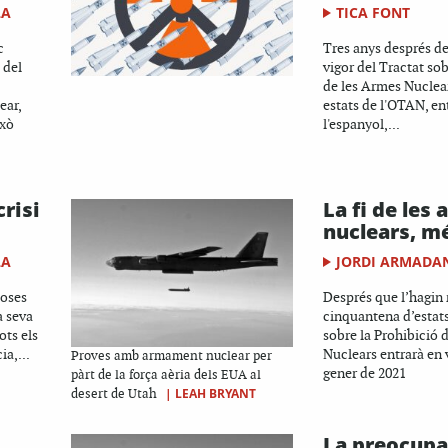
LA
TICA FONT
c
Tres anys després de
 del
vigor del Tractat sob
de les Armes Nuclea
ear,
estats de l'OTAN, ent
ixò
l'espanyol,...
risi
La fi de les
nuclears, m
LA
JORDI ARMADA
ioses
Després que l’hagin 
a seva
cinquantena d’estats
ots els
sobre la Prohibició 
ia,...
Nuclears entrarà en v
Proves amb armament nuclear per
gener de 2021
pàrt de la força aèria dels EUA al
|
LEAH BRYANT
desert de Utah
La preocupa