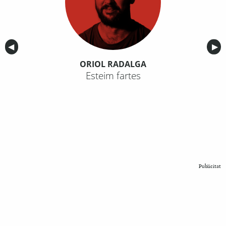
Anterior
◀︎
Sig
▶︎
ORIOL RADALGA
Esteim fartes
Publicitat