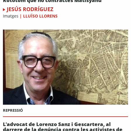
Rototom que no contractés Matisyahu
JESÚS RODRÍGUEZ
Imatges
|
LLUÏSO LLORENS
REPRESSIÓ
L'advocat de Lorenzo Sanz i Gescartera, al
darrere de la denúncia contra les activistes de