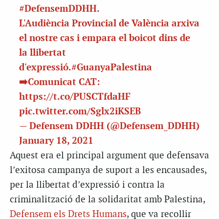
#DefensemDDHH
.
L'Audiència Provincial de València arxiva
el nostre cas i empara el boicot dins de
la llibertat
d'expressió.
#GuanyaPalestina
➡️Comunicat CAT:
https://t.co/PUSCTfdaHF
pic.twitter.com/Sglx2iKSEB
— Defensem DDHH (@Defensem_DDHH)
January 18, 2021
Aquest era el principal argument que defensava
l’exitosa campanya de suport a les encausades,
per la llibertat d’expressió i contra la
criminalització de la solidaritat amb Palestina,
Defensem els Drets Humans
, que va recollir