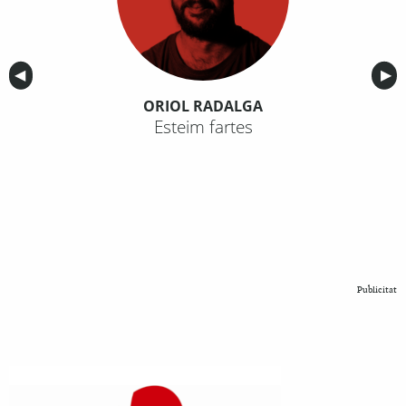
Anterior
◀︎
Sig
▶︎
ORIOL RADALGA
Esteim fartes
Publicitat