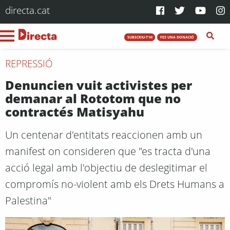
directa.cat
SUBSCRIU-T'HI
FES UNA DONACIÓ
REPRESSIÓ
Denuncien vuit activistes per
demanar al Rototom que no
contractés Matisyahu
Un centenar d'entitats reaccionen amb un
manifest on consideren que "es tracta d'una
acció legal amb l'objectiu de deslegitimar el
compromís no-violent amb els Drets Humans a
Palestina"