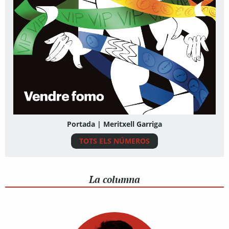
Portada | Meritxell Garriga
TOTS ELS NÚMEROS
La columna