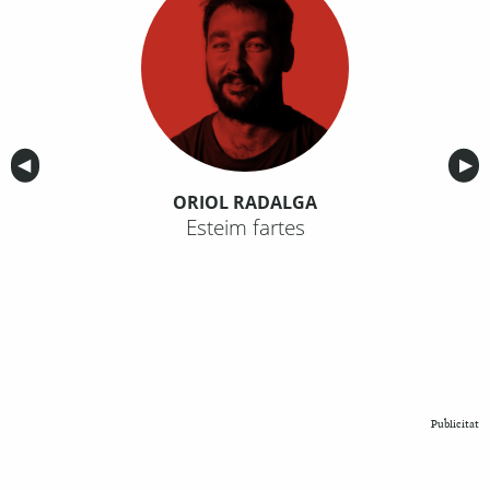
Anterior
◀︎
Sig
▶︎
ORIOL RADALGA
Esteim fartes
Publicitat