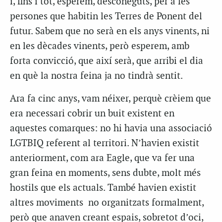
i, fins i tot, esperem, desconeguts, per a les
persones que habitin les Terres de Ponent del
futur. Sabem que no serà en els anys vinents, ni
en les dècades vinents, però esperem, amb
forta convicció, que així serà, que arribi el dia
en què la nostra feina ja no tindrà sentit.
Ara fa cinc anys, vam néixer, perquè crèiem que
era necessari cobrir un buit existent en
aquestes comarques: no hi havia una associació
LGTBIQ referent al territori. N’havien existit
anteriorment, com ara Eagle, que va fer una
gran feina en moments, sens dubte, molt més
hostils que els actuals. També havien existit
altres moviments no organitzats formalment,
però que anaven creant espais, sobretot d’oci,