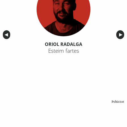
Anterior
◀︎
Sig
▶︎
ORIOL RADALGA
Esteim fartes
Publicitat