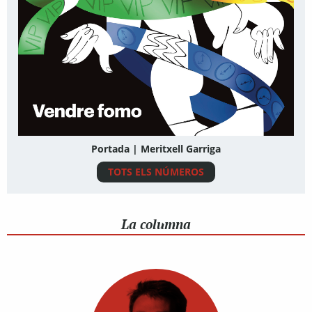
Portada | Meritxell Garriga
TOTS ELS NÚMEROS
La columna