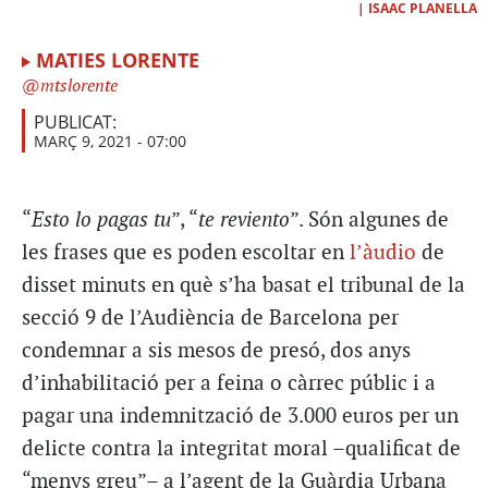
|
ISAAC PLANELLA
MATIES LORENTE
mtslorente
PUBLICAT:
MARÇ 9, 2021 - 07:00
“
Esto lo pagas tu
”, “
te reviento
”. Són algunes de
les frases que es poden escoltar en
l’àudio
de
disset minuts en què s’ha basat el tribunal de la
secció 9 de l’Audiència de Barcelona per
condemnar a sis mesos de presó, dos anys
d’inhabilitació per a feina o càrrec públic i a
pagar una indemnització de 3.000 euros per un
delicte contra la integritat moral –qualificat de
“menys greu”– a l’agent de la Guàrdia Urbana