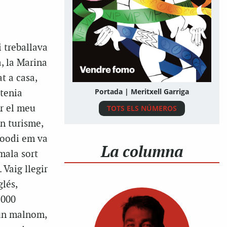
 treballava
, la Marina
t a casa,
Portada | Meritxell Garriga
 tenia
ar el meu
TOTS ELS NÚMEROS
n turisme,
toodi em va
La columna
 mala sort
 Vaig llegir
glés,
.000
 un malnom,