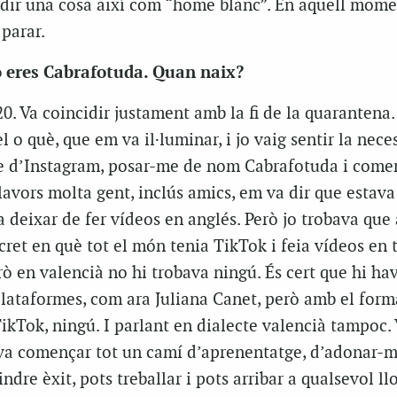
l dir una cosa així com “home blanc”. En aquell mome
parar.
 eres Cabrafotuda. Quan naix?
20. Va coincidir justament amb la fi de la quarantena.
l o què, que em va il·luminar, i jo vaig sentir la nece
e d’Instagram, posar-me de nom Cabrafotuda i comen
Llavors molta gent, inclús amics, em va dir que esta
 deixar de fer vídeos en anglés. Però jo trobava que 
et en què tot el món tenia TikTok i feia vídeos en t
ò en valencià no hi trobava ningú. És cert que hi ha
plataformes, com ara Juliana Canet, però amb el form
TikTok, ningú. I parlant en dialecte valencià tampoc.
 va començar tot un camí d’aprenentatge, d’adonar-m
ndre èxit, pots treballar i pots arribar a qualsevol llo