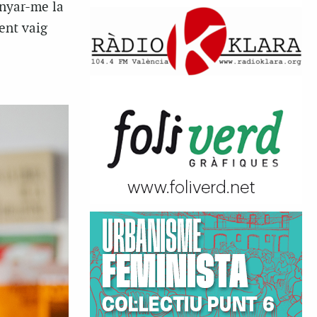
anyar-me la
ent vaig