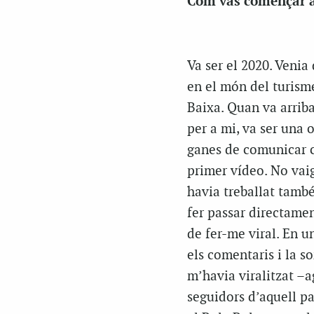
Com vas començar a
Va ser el 2020. Venia
en el món del turisme
Baixa. Quan va arriba
per a mi, va ser una 
ganes de comunicar c
primer vídeo. No vai
havia treballat també
fer passar directament
de fer-me viral. En u
els comentaris i la s
m’havia viralitzat –a
seguidors d’aquell pa