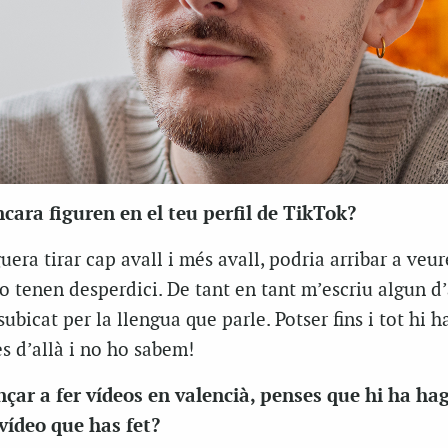
encara figuren en el teu perfil de TikTok?
guera tirar cap avall i més avall, podria arribar a veure’
o tenen desperdici. De tant en tant m’escriu algun d
ubicat per la llengua que parle. Potser fins i tot hi h
s d’allà i no ho sabem!
çar a fer vídeos en valencià, penses que hi ha ha
 vídeo que has fet?