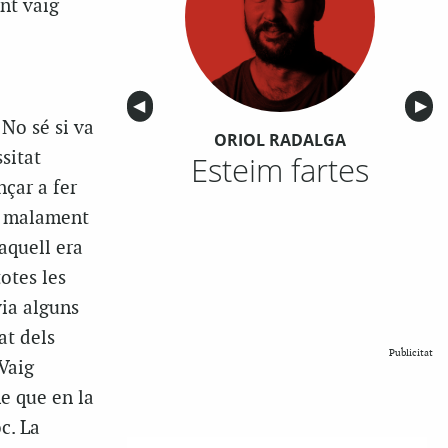
nt vaig
Anterior
◀︎
Sigu
▶︎
 No sé si va
ORIOL RADALGA
ssitat
Esteim fartes
çar a fer
va malament
aquell era
otes les
via alguns
at dels
Publicitat
 Vaig
e que en la
c. La