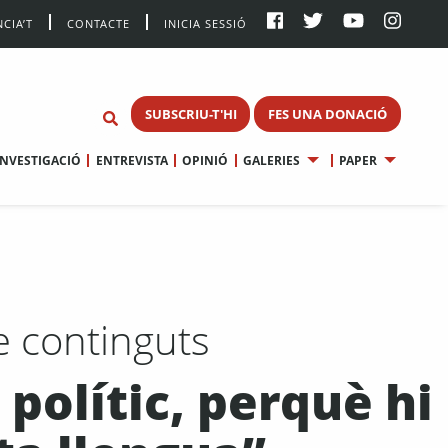
CIA’T
CONTACTE
INICIA SESSIÓ
SUBSCRIU-T'HI
FES UNA DONACIÓ
INVESTIGACIÓ
ENTREVISTA
OPINIÓ
GALERIES
PAPER
e continguts
polític, perquè hi