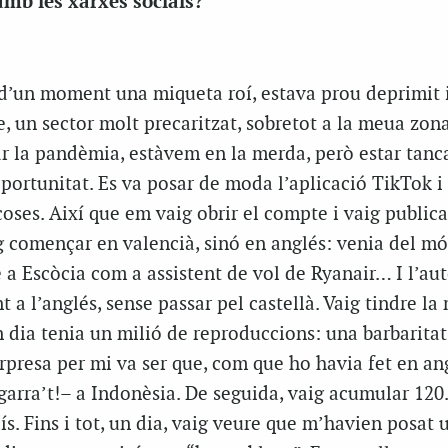
mb les xarxes socials?
 d’un moment una miqueta roí, estava prou deprimit i
, un sector molt precaritzat, sobretot a la meua zona
r la pandèmia, estàvem en la merda, però estar tanca
oportunitat. Es va posar de moda l’aplicació TikTok i
oses. Així que em vaig obrir el compte i vaig public
g començar en valencià, sinó en anglés: venia del mó
 a Escòcia com a assistent de vol de Ryanair… I l’au
 a l’anglés, sense passar pel castellà. Vaig tindre la
n dia tenia un milió de reproduccions: una barbaritat.
orpresa per mi va ser que, com que ho havia fet en an
garra’t!– a Indonèsia. De seguida, vaig acumular 120
ís. Fins i tot, un dia, vaig veure que m’havien posat