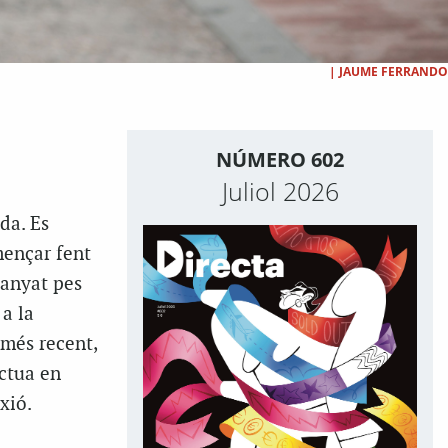
|
JAUME FERRANDO
NÚMERO 602
Juliol 2026
da. Es
mençar fent
uanyat pes
 a la
 més recent,
actua en
xió.