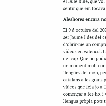
el Bule Bule, que vo
sentir que em tocava 
Aleshores encara no
El 9 d’octubre del 20
ser Jaume I des del ce
d’obrir-me un compt
vídeos en valencià. 
del cap. Que no podia
un moment molt concr
llengües del món, per
catalans a les grans 
vídeos que feia jo a 
començar a fer-ho, i
llengua pròpia pots ti