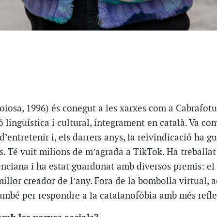
Joiosa, 1996) és conegut a les xarxes com a Cabrafotu
ó lingüística i cultural, íntegrament en català. Va co
’entretenir i, els darrers anys, la reivindicació ha g
s. Té vuit milions de m’agrada a TikTok. Ha treballat
enciana i ha estat guardonat amb diversos premis: el
millor creador de l’any. Fora de la bombolla virtual, 
també per respondre a la catalanofòbia amb més refle