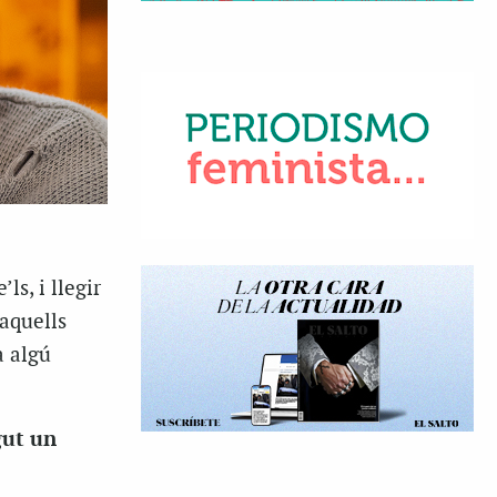
ls, i llegir
’aquells
a algú
gut un