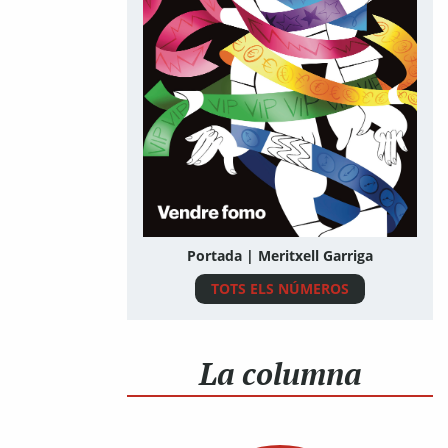
Portada | Meritxell Garriga
TOTS ELS NÚMEROS
La columna