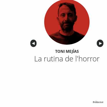
Anterior
◀︎
Sigu
▶︎
TONI MEJÍAS
La rutina de l'horror
Publicitat