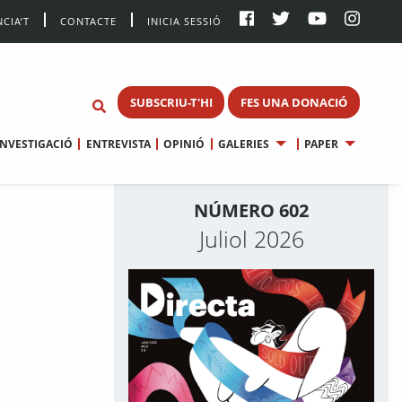
CIA’T
CONTACTE
INICIA SESSIÓ
SUBSCRIU-T'HI
FES UNA DONACIÓ
INVESTIGACIÓ
ENTREVISTA
OPINIÓ
GALERIES
PAPER
NÚMERO 602
Juliol 2026