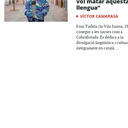
vol matar aquest
llengua”
VÍCTOR CAMARASA
Fran Tudela (la Vila Joiosa, 1
conegut a les xarxes com a
Cabrafotuda. Es dedica a la
divulgació lingüística i cultura
íntegrament en català....