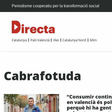
Periodisme cooperatiu per la transformació social
Catalunya
País Valencià
Illes
Catalunya Nord
Món
Cabrafotuda
“Consumir contin
en valencià és pol
perquè hi ha gent