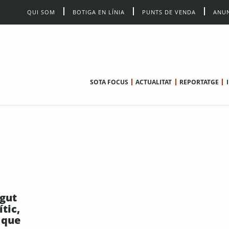
QUI SOM
BOTIGA EN LÍNIA
PUNTS DE VENDA
ANUN
SOTA FOCUS
ACTUALITAT
REPORTATGE
gut
ític,
 que