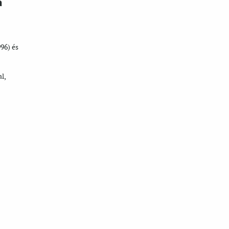
a
996) és
l,