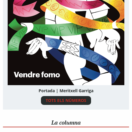
Portada | Meritxell Garriga
TOTS ELS NÚMEROS
La columna