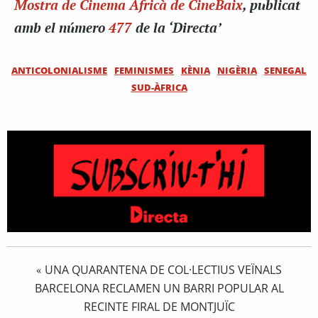
Mostra de Cinema Africà de CineBaix
, publicat
amb el número
477
de la ‘Directa’
ANTICOLONIALISME
FEMINISMES
KÈNIA
NIGÈRIA
SENEGAL
SUD-ÀFRICA
UNA QUARANTENA DE COL·LECTIUS VEÏNALS
«
BARCELONA RECLAMEN UN BARRI POPULAR AL
RECINTE FIRAL DE MONTJUÏC