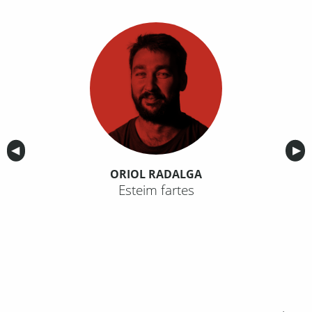
Anterior
◀︎
Sig
▶︎
ORIOL RADALGA
Esteim fartes