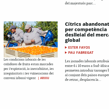
del majestuós parc...
Cítrics abandona
per competència
deslleial del merc
global
ESTER FAYOS
PAU FABREGAT
Les condicions laborals de les
Les jornades laborals retribuï
collidores de fruita estan marcades
entre 6 i 10 euros a Sud-àfrica
per l’explotació, la inestabilitat, les
permeten introduir taronges 
irregularitats i les vulneracions del
al conjunt dels països europe
|
ARXIU
conveni laboral vigent
de retruc, desplacen la...