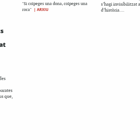
"Si colpeges una dona, colpeges una
s’hagi invisibilitzat a
|
ARXIU
roca"
d’història....
ts
at
des
barates
us que,