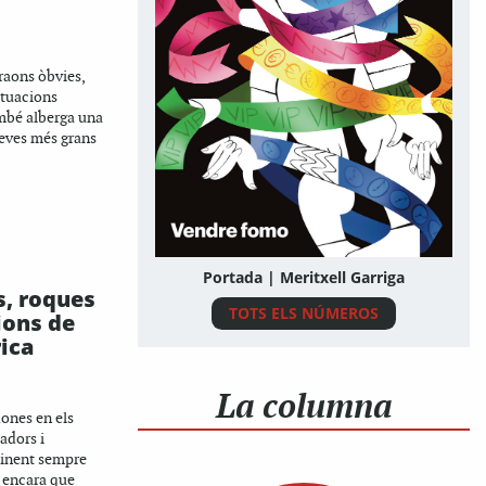
 raons òbvies,
ituacions
ambé alberga una
ueves més grans
Portada | Meritxell Garriga
, roques
TOTS ELS NÚMEROS
ions de
rica
La columna
dones en els
dors i
tinent sempre
, encara que