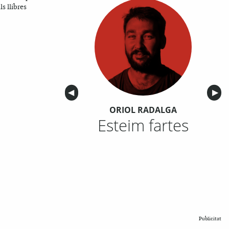
ls llibres
Anterior
◀︎
Sigu
▶︎
ORIOL RADALGA
Esteim fartes
Publicitat