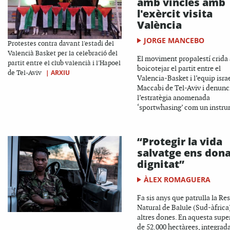
amb vincles amb
l'exèrcit visita
València
JORGE MANCEBO
Protestes contra davant l'estadi del
Valencià Basket per la celebració del
El moviment propalestí crida 
partit entre el club valencià i l'Hapoel
boicotejar el partit entre el
|
ARXIU
de Tel-Aviv
Valencia-Basket i l’equip isra
Maccabi de Tel-Aviv i denunc
l’estratègia anomenada
‘sportwhasing’ com un instru
“Protegir la vida
salvatge ens don
dignitat”
ÀLEX ROMAGUERA
Fa sis anys que patrulla la Re
Natural de Balule (Sud-àfric
altres dones. En aquesta super
de 52.000 hectàrees, integrad