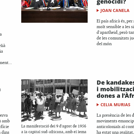
genocidi?
JOAN CANELA
El país africà és, per
molt sensible a les s
d'apartheid, però t
a
de les comunitats j
del món
elià
ia
ment...
De kandakes
a
i mobilitzac
dones a l’Àf
CELIA MURIAS
serva
La presència de les 
a) amb
moviments emancipa
fície
La manifestació del 9 d'agost de 1956
anticolonials al con
a dins
a la capital sud-africana, amb el lema
ha estat una realitat