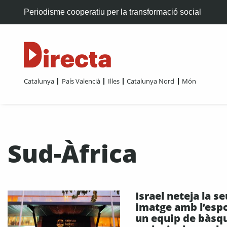
Periodisme cooperatiu per la transformació social
Catalunya
País Valencià
Illes
Catalunya Nord
Món
Sud-Àfrica
Israel neteja la s
imatge amb l’espo
un equip de bàsq