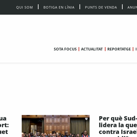
QUI SOM
BOTIGA EN LÍNIA
PUNTS DE VENDA
ANUN
SOTA FOCUS
ACTUALITAT
REPORTATGE
eua
Per què Sud-
rt:
lidera la que
uet
contra Israe