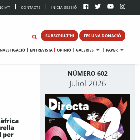
CIA’T
CONTACTE
INICIA SESSIÓ
SUBSCRIU-T'HI
FES UNA DONACIÓ
INVESTIGACIÓ
ENTREVISTA
OPINIÓ
GALERIES
PAPER
NÚMERO 602
Juliol 2026
àfrica
rella
l per