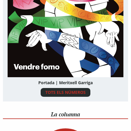
Portada | Meritxell Garriga
TOTS ELS NÚMEROS
La columna