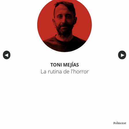
Anterior
◀︎
Sig
▶︎
TONI MEJÍAS
La rutina de l'horror
Publicitat