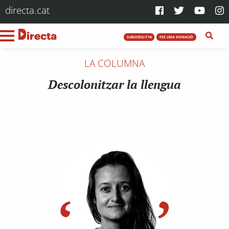
directa.cat
SUBSCRIU-T'HI
FES UNA DONACIÓ
LA COLUMNA
Descolonitzar la llengua