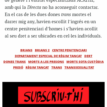
de gènere i l’entitat especialitzada ACATHI,
amb qui la
Directa
no ha aconseguit contactar.
En el cas de les dues dones
trans
mortes el
darrer mig any, havien escollit l’ingrés en un
centre penitenciari d’homes i s’havien acollit
al seu dret a ser ubicades en cel·les individuals.
BRIANS
BRIANS 2
CENTRE PENITENCIARI
DEPARTAMENT ESPECIAL DE RÈGIM TANCAT
DERT
DONES TRANS
MORTS A LES PRESONS
MORTS SOTA CUSTÒDIA
PRESÓ
RÈGIM TANCAT
TRANS
TRANSSEXUALITAT