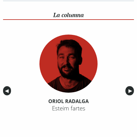
La columna
Anterior
◀︎
Sig
▶︎
ORIOL RADALGA
Esteim fartes