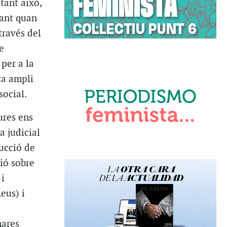
stant això,
tant quan
través del
e
per a la
ta ampli
social.
ures ens
a judicial
ucció de
ció sobre
 i
eus) i
mares