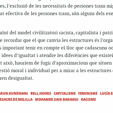
s, l’exclusió de les necessitats de persones trans mi
ltat efectiva de les persones trans, són alguns dels e
lut del model civilitzatori racista, capitalista i patr
e recordar que el que canvia les estructures és l’orga
 És important tenir en compte el lloc que cadascuna o
 idees d’igualtat i atendre les diferències que existe
t això, hauríem de fugir d’aproximacions que situen 
tió moral i individual per a mirar a les estructures 
ren desigualtat.
ARUN KUNDNANI
BELL HOOKS
CAPITALISME
FEMINISME
LUCÍA 
SSACRE DE MELILLA
MOHAMED SAID BADAOUI
RACISME