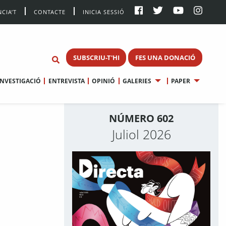
CIA’T
CONTACTE
INICIA SESSIÓ
SUBSCRIU-T'HI
FES UNA DONACIÓ
INVESTIGACIÓ
ENTREVISTA
OPINIÓ
GALERIES
PAPER
NÚMERO 602
Juliol 2026