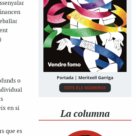
assenyalar
financen
eballar
üent
)
Portada | Meritxell Garriga
ofunds o
TOTS ELS NÚMEROS
ndividual
ts
ix en si
La columna
rs que es