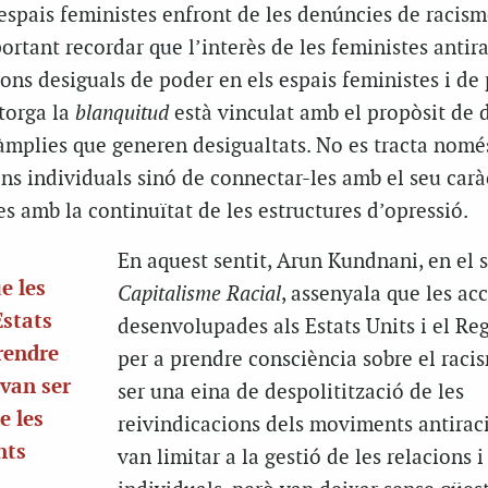
espais feministes enfront de les denúncies de racism
ortant recordar que l’interès de les feministes antira
ions desiguals de poder en els espais feministes i de 
atorga la
blanquitud
està vinculat amb el propòsit de 
 àmplies que generen desigualtats. No es tracta nomé
ns individuals sinó de connectar-les amb el seu carà
es amb la continuïtat de les estructures d’opressió.
En aquest sentit, Arun Kundnani, en el s
e les
Capitalisme Racial
, assenyala que les ac
Estats
desenvolupades als Estats Units i el Re
prendre
per a prendre consciència sobre el raci
 van ser
ser una eina de despolitització de les
e les
reivindicacions dels moviments antiraci
nts
van limitar a la gestió de les relacions i