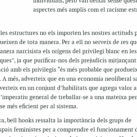
individuals, però van deixar sense qües
aspectes més amplis com el racisme estr
es estructures no els importen les nostres actituds 
ueixen de tota manera. Per a ell no serveix de res qu
nera narcisista els orígens del privilegi blanc en les
ues”, ja que purificar-nos dels prejudicis mitjançan
ció amb els privilegis “és més probable que produeix
”. A més, adverteix que en una economia neoliberal s
erteix en un conjunt d’habilitats que agrega valor a
’imperatiu general de treballar-se a una mateixa per
se més eficient per al sistema.
, bell hooks ressalta la importància dels grups de
espais feministes per a comprendre el funcionament 