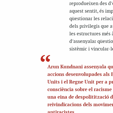
reprodueixen des d’
aquest sentit, és imp
qüestionar les relac
dels privilegis que 
les estructures més
d’assenyalar qüestio
sistèmic i vincular-l
Arun Kundnani assenyala qu
accions desenvolupades als 
Units i el Regne Unit per a 
consciència sobre el racisme
una eina de despolitització d
reivindicacions dels movime
antiracistes