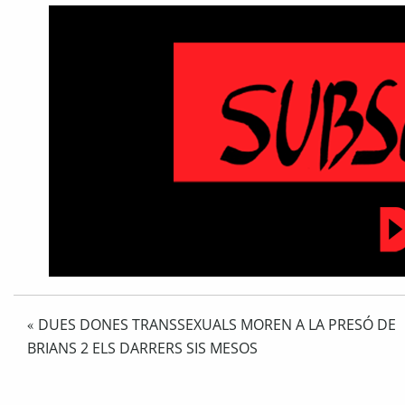
DUES DONES TRANSSEXUALS MOREN A LA PRESÓ DE
«
BRIANS 2 ELS DARRERS SIS MESOS