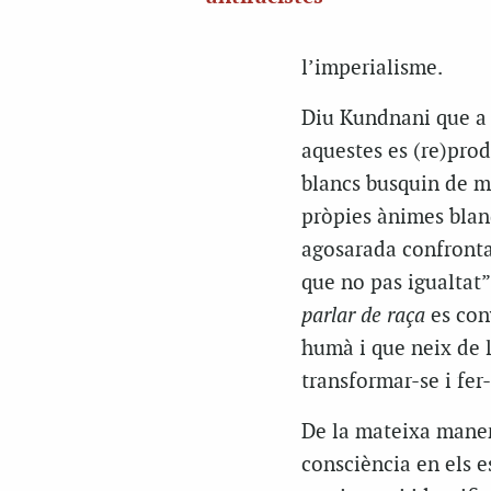
l’imperialisme.
Diu Kundnani que a l
aquestes es (re)prod
blancs busquin de ma
pròpies ànimes blanq
agosarada confronta
que no pas igualtat
parlar de raça
es conv
humà i que neix de l
transformar-se i fer-
De la mateixa manera
consciència en els 