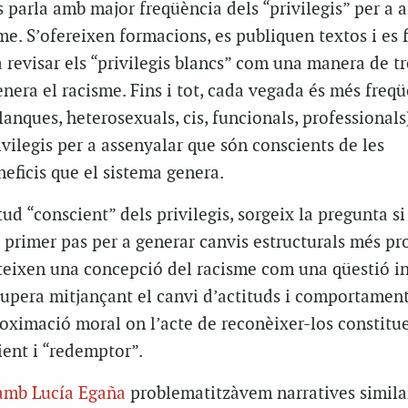
s parla amb major freqüència dels “privilegis” per a 
sme. S’ofereixen formacions, es publiquen textos i es 
a revisar els “privilegis blancs” com una manera de tr
genera el racisme. Fins i tot, cada vegada és més freq
lanques, heterosexuals, cis, funcionals, professionals
ivilegis per a assenyalar que són conscients de les
neficis que el sistema genera.
ud “conscient” dels privilegis, sorgeix la pregunta si
 primer pas per a generar canvis estructurals més pr
lecteixen una concepció del racisme com una qüestió i
supera mitjançant el canvi d’actituds i comportamen
oximació moral on l’acte de reconèixer-los constitue
ient i “redemptor”.
amb Lucía Egaña
problematitzàvem narratives simila