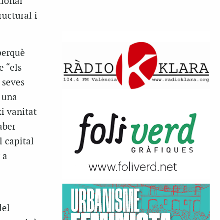
tionar
uctural i
perquè
e “els
 seves
t una
i vanitat
aber
l capital
 a
del