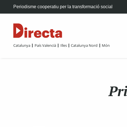
Periodisme cooperatiu per la transformació social
Catalunya
País Valencià
Illes
Catalunya Nord
Món
Pri