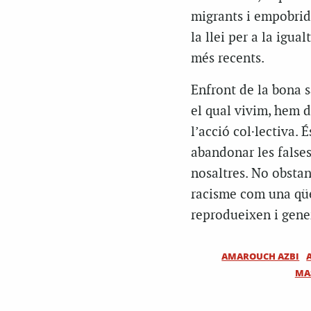
migrants i empobride
la llei per a la igua
més recents.
Enfront de la bona sa
el qual vivim, hem d
l’acció col·lectiva.
abandonar les falses
nosaltres. No obstan
racisme com una qües
reprodueixen i gene
AMAROUCH AZBI
MA