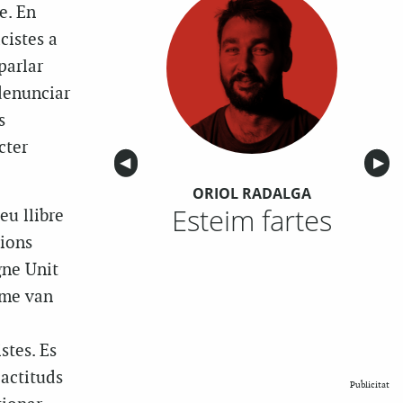
e. En
cistes a
parlar
denunciar
s
cter
Anterior
◀︎
Sigu
▶︎
ORIOL RADALGA
Esteim fartes
eu llibre
cions
gne Unit
sme van
stes. Es
 actituds
Publicitat