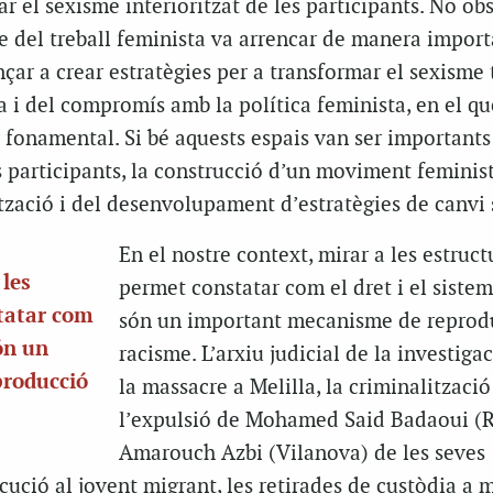
car el sexisme interioritzat de les participants. No ob
e del treball feminista va arrencar de manera impor
ar a crear estratègies per a transformar el sexisme 
 i del compromís amb la política feminista, en el qu
r fonamental. Si bé aquests espais van ser importants 
s participants, la construcció d’un moviment feminis
tzació i del desenvolupament d’estratègies de canvi 
En el nostre context, mirar a les estruct
 les
permet constatar com el dret i el sistem
tatar com
són un important mecanisme de reprod
són un
racisme. L’arxiu judicial de la investiga
roducció
la massacre a Melilla, la criminalització
l’expulsió de Mohamed Said Badaoui (R
Amarouch Azbi (Vilanova) de les seves
cució al jovent migrant, les retirades de custòdia a 