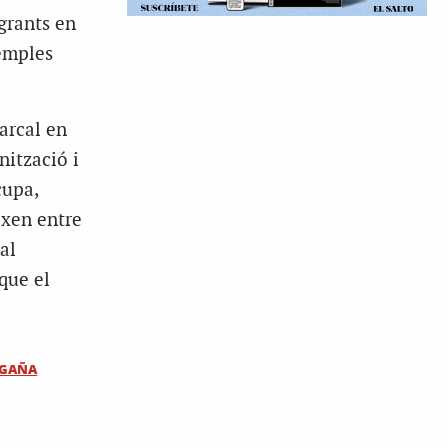
grants en
xemples
iarcal en
nització i
cupa,
ixen entre
al
que el
EGAÑA