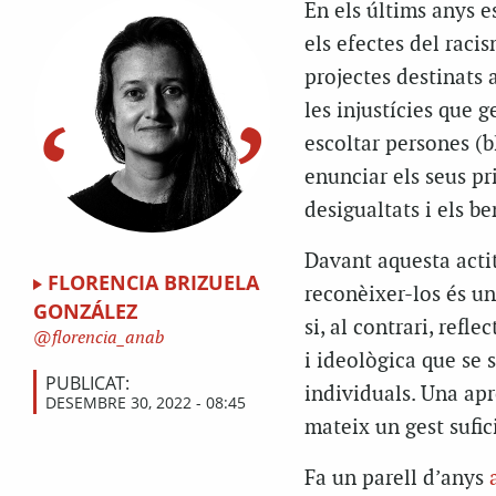
En els últims anys e
els efectes del raci
projectes destinats 
les injustícies que 
escoltar persones (b
enunciar els seus pr
desigualtats i els be
Davant aquesta actit
FLORENCIA BRIZUELA
reconèixer-los és un
GONZÁLEZ
si, al contrari, ref
florencia_anab
i ideològica que se 
PUBLICAT:
individuals. Una apr
DESEMBRE 30, 2022 - 08:45
mateix un gest sufic
Fa un parell d’anys