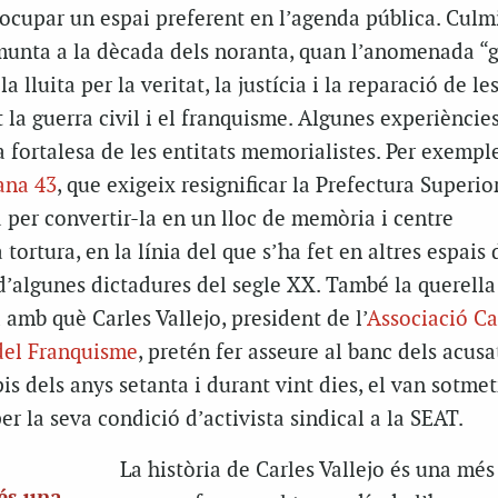
ocupar un espai preferent en l’agenda pública. Culm
munta a la dècada dels noranta, quan l’anomenada “
la lluita per la veritat, la justícia i la reparació de l
 la guerra civil i el franquisme. Algunes experièncie
 fortalesa de les entitats memorialistes. Per exempl
ana 43
, que exigeix resignificar la Prefectura Superio
 per convertir-la en un lloc de memòria i centre
 tortura, en la línia del que s’ha fet en altres espais 
d’algunes dictadures del segle XX. També la querella
 amb què Carles Vallejo, president de l’
Associació Ca
 del Franquisme
, pretén fer asseure al banc dels acusa
is dels anys setanta i durant vint dies, el van sotmet
er la seva condició d’activista sindical a la SEAT.
La història de Carles Vallejo és una més