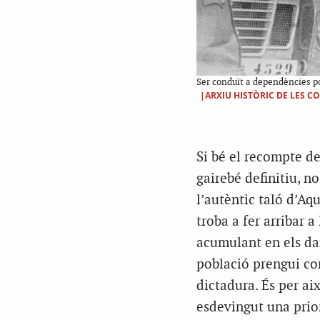
Ser conduït a dependències po
|ARXIU HISTÒRIC DE LES C
Si bé el recompte de
gairebé definitiu, no
l’autèntic taló d’Aqu
troba a fer arribar a
acumulant en els dar
població prengui con
dictadura. És per ai
esdevingut una prior