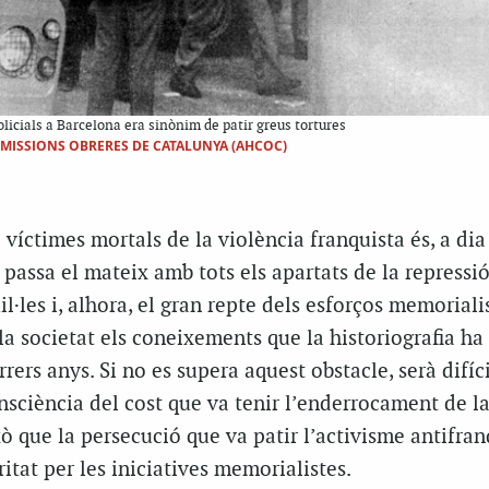
licials a Barcelona era sinònim de patir greus tortures
OMISSIONS OBRERES DE CATALUNYA (AHCOC)
 víctimes mortals de la violència franquista és, a dia
 passa el mateix amb tots els apartats de la repressió
il·les i, alhora, el gran repte dels esforços memoriali
 la societat els coneixements que la historiografia ha
rers anys. Si no es supera aquest obstacle, serà difíci
sciència del cost que va tenir l’enderrocament de l
xò que la persecució que va patir l’activisme antifran
itat per les iniciatives memorialistes.