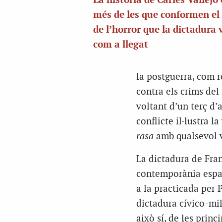
La història de Carles Vallejo
més de les que conformen el
de l’horror que la dictadura 
com a llegat
la postguerra, com r
contra els crims del 
voltant d’un terç d’
conflicte il·lustra l
rasa
amb qualsevol ve
La dictadura de Fran
contemporània espan
a la practicada per 
dictadura cívico-mil
això sí, de les prin