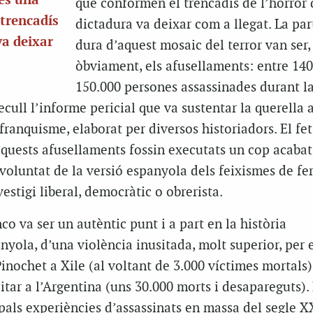
 és una
que conformen el trencadís de l’horror 
 trencadís
dictadura va deixar com a llegat. La pa
va deixar
dura d’aquest mosaic del terror van ser,
òbviament, els afusellaments: entre 140
150.000 persones assassinades durant la
ecull l’informe pericial que va sustentar la querella 
franquisme, elaborat per diversos historiadors. El fet
aquests afusellaments fossin executats un cop acabat
a voluntat de la versió espanyola dels feixismes de fe
stigi liberal, democràtic o obrerista.
co va ser un autèntic punt i a part en la història
yola, d’una violència inusitada, molt superior, per 
Pinochet a Xile (al voltant de 3.000 víctimes mortals)
itar a l’Argentina (uns 30.000 morts i desapareguts). 
cipals experiències d’assassinats en massa del segle X