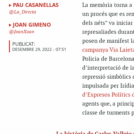
PAU CASANELLAS
La memòria torna a 
La_Directa
un procés que es re
dels néts” va iniciar 
JOAN GIMENO
represaliades durant
JoanXoan
posen de manifest la
PUBLICAT:
DESEMBRE 29, 2022 - 07:51
campanya Via Laiet
Policia de Barcelona
d’interpretació de la
repressió simbòlics 
impulsada per Irídia
d’Expresos Polítics
agents que, a princip
classe de turments p