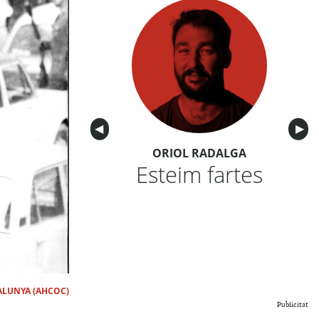
Anterior
◀︎
Sigu
▶︎
ORIOL RADALGA
Esteim fartes
ALUNYA (AHCOC)
Publicitat