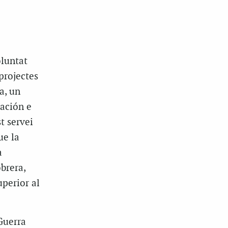
oluntat
projectes
a, un
mación e
t servei
ue la
a
brera,
uperior al
Guerra