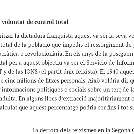
voluntat de control total
ritzar la dictadura franquista aquest va ser la seva v
 total de la població que impedís el ressorgiment de 
ocràtica o revolucionària. En els anys de la postguerr
l per a aquest objectiu va ser el Servicio de Infor
 y de las JONS (el partit únic feixista). El 1940 aques
e cinc milions de fitxes personals. Això voldria dir q
informacions polítiques o socials sobre un terç de l
dulta. En alguns llocs d’extracció majoritàriament o
alculat que aquest percentatge podria ser fins i tot s
La derrota dels feixismes en la Segona 