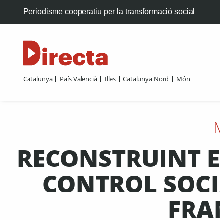
Periodisme cooperatiu per la transformació social
Catalunya
País Valencià
Illes
Catalunya Nord
Món
RECONSTRUINT E
CONTROL SOCI
FRA