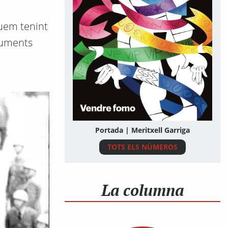
nuem tenint
cuments
Portada | Meritxell Garriga
TOTS ELS NÚMEROS
La columna