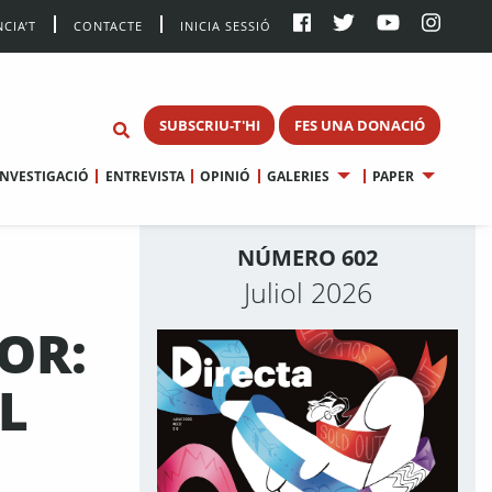
CIA’T
CONTACTE
INICIA SESSIÓ
SUBSCRIU-T'HI
FES UNA DONACIÓ
INVESTIGACIÓ
ENTREVISTA
OPINIÓ
GALERIES
PAPER
NÚMERO 602
Juliol 2026
OR:
L