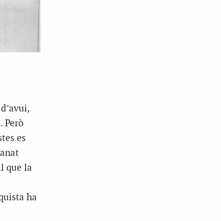
 d’avui,
. Però
stes es
 anat
l que la
a
quista ha