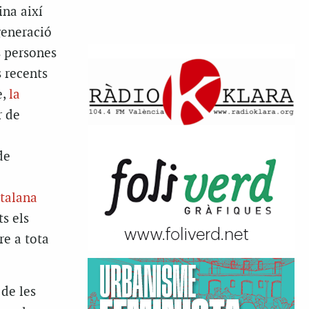
ina així
generació
es persones
s recents
e,
la
r de
de
talana
ts els
re a tota
 de les