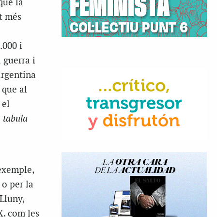
que la
rt més
.000 i
 guerra i
argentina
 que al
 el
r
tabula
exemple,
 o per la
Lluny,
X, com les