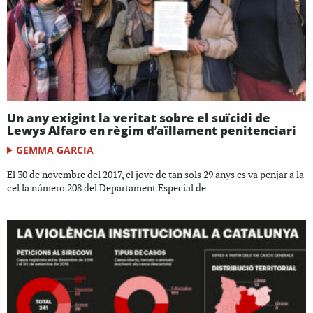
Un any exigint la veritat sobre el suïcidi de
Lewys Alfaro en règim d’aïllament penitenciari
GEMMA GARCIA
El 30 de novembre del 2017, el jove de tan sols 29 anys es va penjar a la
cel·la número 208 del Departament Especial de...