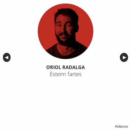
Anterior
◀︎
Sig
▶︎
ORIOL RADALGA
Esteim fartes
Publicitat