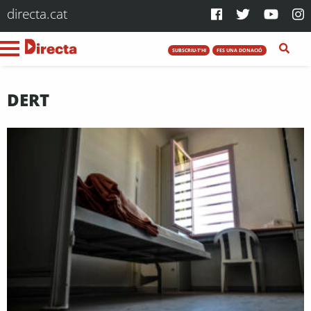
directa.cat
SUBSCRIU-T'HI
FES UNA DONACIÓ
DERT