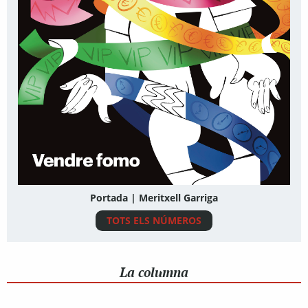
Portada | Meritxell Garriga
TOTS ELS NÚMEROS
La columna