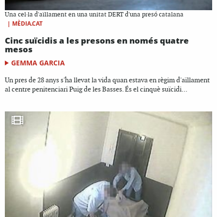
Una cel·la d'aïllament en una unitat DERT d'una presó catalana
|
MÈDIA.CAT
Cinc suïcidis a les presons en només quatre
mesos
GEMMA GARCIA
Un pres de 28 anys s'ha llevat la vida quan estava en règim d'aïllament
al centre penitenciari Puig de les Basses. És el cinquè suïcidi...