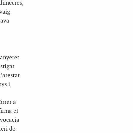
 dimecres,
 vaig
cava
Canyeret
stigat
l’atestat
nys i
órrer a
firma el
dvocacia
teri de