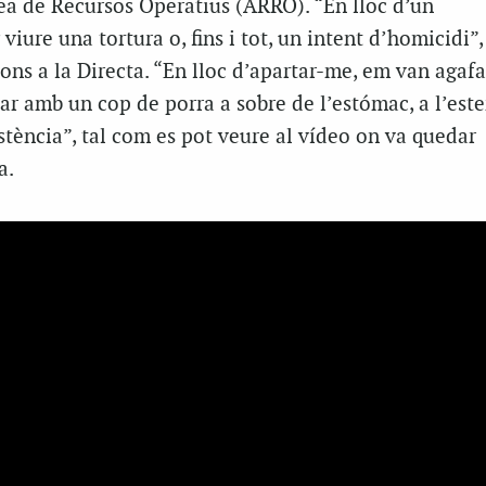
rea de Recursos Operatius (ARRO). “En lloc d’un
viure una tortura o, fins i tot, un intent d’homicidi”,
ons a la Directa. “En lloc d’apartar-me, em van agafa
ar amb un cop de porra a sobre de l’estómac, a l’ester
tència”, tal com es pot veure al vídeo on va quedar
a.