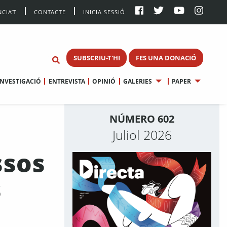
CIA’T
CONTACTE
INICIA SESSIÓ
SUBSCRIU-T'HI
FES UNA DONACIÓ
INVESTIGACIÓ
ENTREVISTA
OPINIÓ
GALERIES
PAPER
NÚMERO 602
Juliol 2026
ssos
s