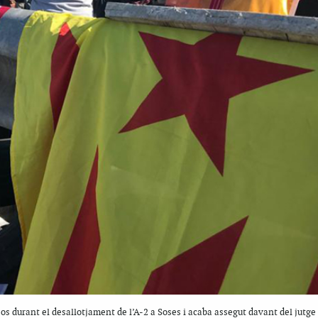
s durant el desallotjament de l’A-2 a Soses i acaba assegut davant del jutge