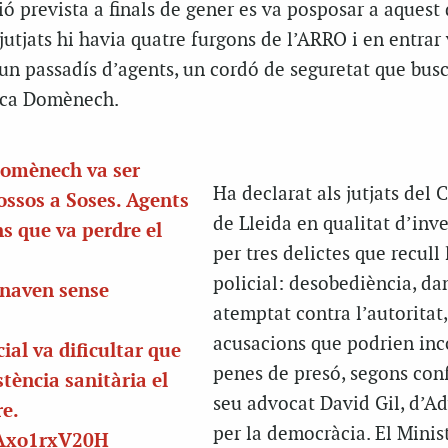
ció prevista a finals de gener es va posposar a aquest
 jutjats hi havia quatre furgons de l’ARRO i en entrar
 un passadís d’agents, un cordó de seguretat que bus
ica Domènech.
Domènech va ser
Ha declarat als jutjats del 
ssos
a Soses. Agents
de Lleida en qualitat d’inve
ns que va perdre el
per tres delictes que recull 
policial: desobediència, da
anaven sense
atemptat contra l’autoritat,
acusacions que podrien inc
cial va dificultar que
penes de presó, segons con
stència sanitària el
seu advocat David Gil, d’A
e.
per la democràcia. El Minis
/Axo1rxV20H