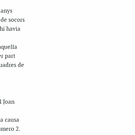
danys
 de socors
 hi havia
aquella
r part
quadres de
l Joan
la causa
número 2.