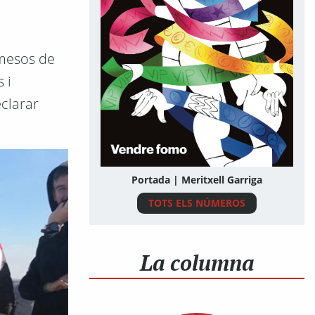
 mesos de
 i
eclarar
Portada | Meritxell Garriga
TOTS ELS NÚMEROS
La columna