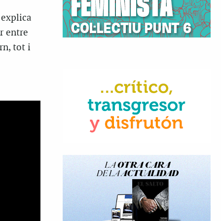
 explica
r entre
n, tot i