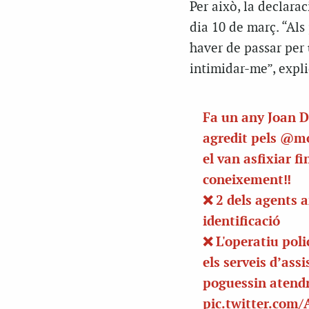
Per això, la declara
dia 10 de març. “Als
haver de passar per
intimidar-me”, expl
Fa un any Joan 
agredit pels
@mo
el van asfixiar fi
coneixement‼️
❌ 2 dels agents 
identificació
❌ L'operatiu poli
els serveis d’assi
poguessin atendr
pic.twitter.com