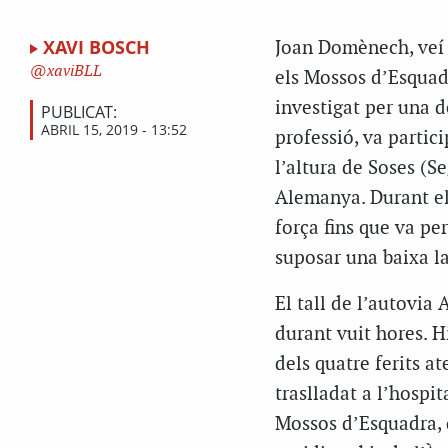
XAVI BOSCH
Joan Domènech, veí 
xaviBLL
els Mossos d’Esquadr
investigat per una 
PUBLICAT:
ABRIL 15, 2019 - 13:52
professió, va partici
l’altura de Soses (S
Alemanya. Durant el 
força fins que va per
suposar una baixa la
El tall de l’autovia 
durant vuit hores. H
dels quatre ferits 
traslladat a l’hospi
Mossos d’Esquadra, q