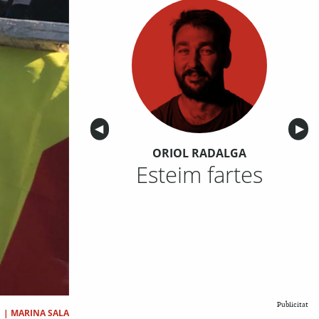
Anterior
◀︎
Sigu
▶︎
ORIOL RADALGA
Esteim fartes
Publicitat
|
MARINA SALA