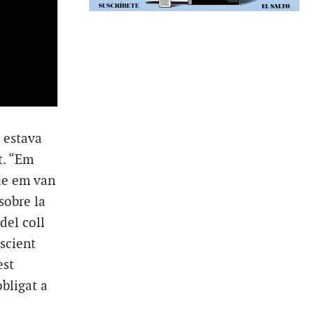
 estava
t. “Em
que em van
sobre la
del coll
scient
est
bligat a