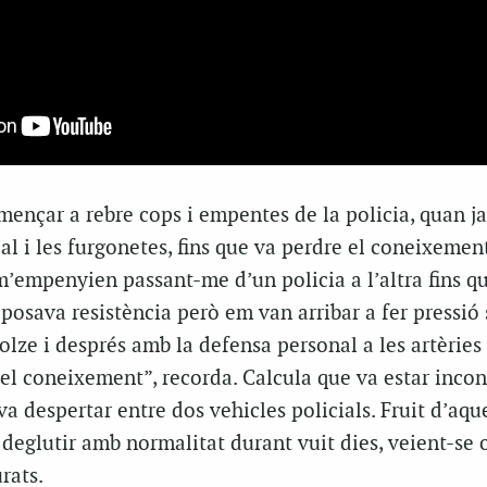
mençar a rebre cops i empentes de la policia, quan ja
ial i les furgonetes, fins que va perdre el coneixemen
m’empenyien passant-me d’un policia a l’altra fins 
oposava resistència però em van arribar a fer pressió 
olze i després amb la defensa personal a les artèries 
 el coneixement”, recorda. Calcula que va estar incon
va despertar entre dos vehicles policials. Fruit d’aqu
deglutir amb normalitat durant vuit dies, veient-se o
urats.