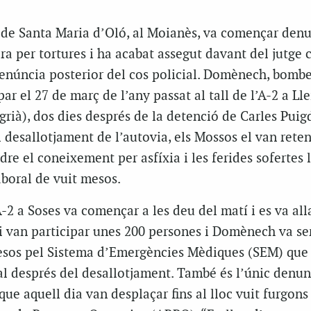
de Santa Maria d’Oló, al Moianès, va començar den
a per tortures i ha acabat assegut davant del jutge 
denúncia posterior del cos policial. Domènech, bombe
par el 27 de març de l’any passat al tall de l’A-2 a Lle
egrià), dos dies després de la detenció de Carles Pui
desallotjament de l’autovia, els Mossos el van rete
dre el coneixement per asfíxia i les ferides sofertes 
boral de vuit mesos.
A-2 a Soses va començar a les deu del matí i es va all
i van participar unes 200 persones i Domènech va ser
atesos pel Sistema d’Emergències Mèdiques (SEM) que 
tal després del desallotjament. També és l’únic denun
ue aquell dia van desplaçar fins al lloc vuit furgons