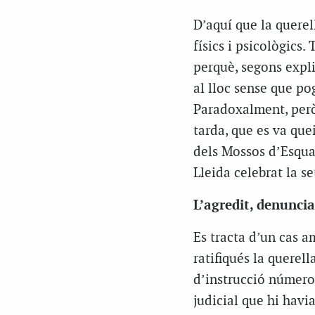
D’aquí que la querel
físics i psicològics
perquè, segons expli
al lloc sense que po
Paradoxalment, però,
tarda, que es va qu
dels Mossos d’Esquad
Lleida celebrat la s
L’agredit, denunci
Es tracta d’un cas a
ratifiqués la querell
d’instrucció número 
judicial que hi havia