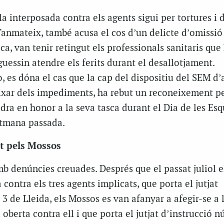
la interposada contra els agents sigui per tortures i 
. Tanmateix, també acusa el cos d’un delicte d’omissió
ca, van tenir retingut els professionals sanitaris que
guessin atendre els ferits durant el desallotjament.
 es dóna el cas que la cap del dispositiu del SEM d’
eixar dels impediments, ha rebut un reconeixement pe
ra en honor a la seva tasca durant el Dia de les Es
etmana passada.
at pels Mossos
mb denúncies creuades. Després que el passat juliol e
a contra els tres agents implicats, que porta el jutjat
3 de Lleida, els Mossos es van afanyar a afegir-se a 
 oberta contra ell i que porta el jutjat d’instrucció 