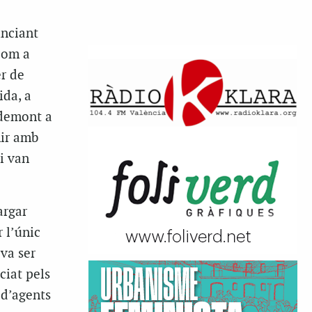
unciant
com a
r de
ida, a
gdemont a
nir amb
li van
argar
 l’únic
va ser
ciat pels
 d’agents