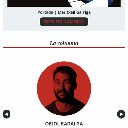
Portada | Meritxell Garriga
TOTS ELS NÚMEROS
La columna
Anterior
◀︎
Sig
▶︎
ORIOL RADALGA