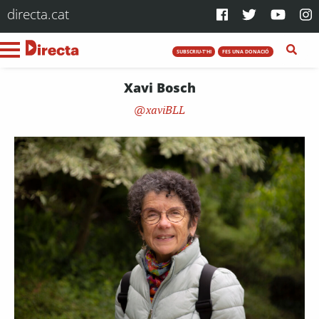
directa.cat
SUBSCRIU-T'HI
FES UNA DONACIÓ
Xavi Bosch
xaviBLL