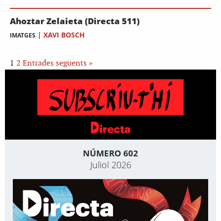
Ahoztar Zelaieta (Directa 511)
|
XAVI BOSCH
IMATGES
1
2
Entrades següents »
NÚMERO 602
Juliol 2026