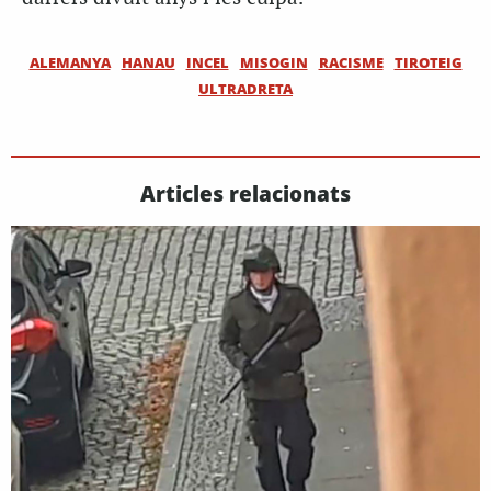
ALEMANYA
HANAU
INCEL
MISOGIN
RACISME
TIROTEIG
ULTRADRETA
Articles relacionats