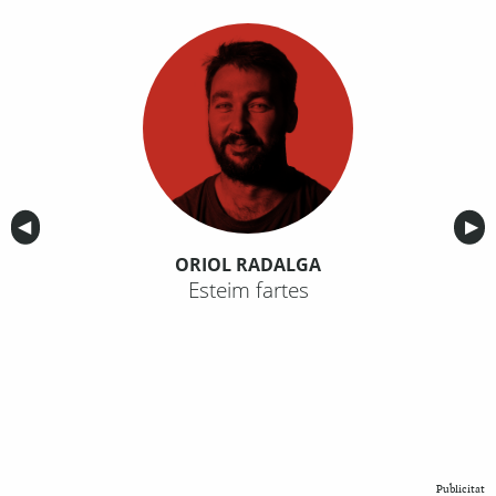
Anterior
◀︎
Sig
▶︎
ORIOL RADALGA
Esteim fartes
Publicitat