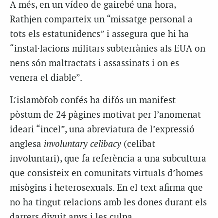
A més, en un vídeo de gairebé una hora,
Rathjen comparteix un “missatge personal a
tots els estatunidencs” i assegura que hi ha
“instal·lacions militars subterrànies als EUA on
nens són maltractats i assassinats i on es
venera el diable”.
L’islamòfob confés ha difós un manifest
pòstum de 24 pàgines motivat per l’anomenat
ideari “incel”, una abreviatura de l’expressió
anglesa
involuntary celibacy
(celibat
involuntari), que fa referència a una subcultura
que consisteix en comunitats virtuals d’homes
misògins i heterosexuals. En el text afirma que
no ha tingut relacions amb les dones durant els
darrers divuit anys i les culpa.