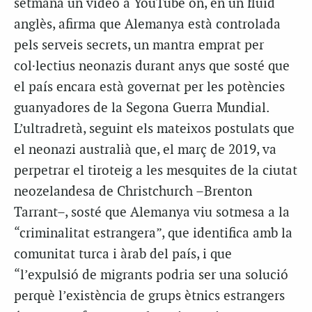
setmana un vídeo a YouTube on, en un fluid
anglès, afirma que Alemanya està controlada
pels serveis secrets, un mantra emprat per
col·lectius neonazis durant anys que sosté que
el país encara està governat per les potències
guanyadores de la Segona Guerra Mundial.
L’ultradretà, seguint els mateixos postulats que
el neonazi australià que, el març de 2019, va
perpetrar el tiroteig a les mesquites de la ciutat
neozelandesa de Christchurch –Brenton
Tarrant–, sosté que Alemanya viu sotmesa a la
“criminalitat estrangera”, que identifica amb la
comunitat turca i àrab del país, i que
“l’expulsió de migrants podria ser una solució
perquè l’existència de grups ètnics estrangers