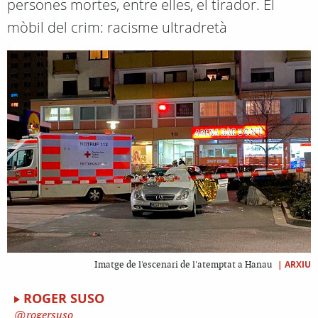
persones mortes, entre elles, el tirador. El
mòbil del crim: racisme ultradretà
|
ARXIU
Imatge de l'escenari de l'atemptat a Hanau
ROGER SUSO
rogersuso