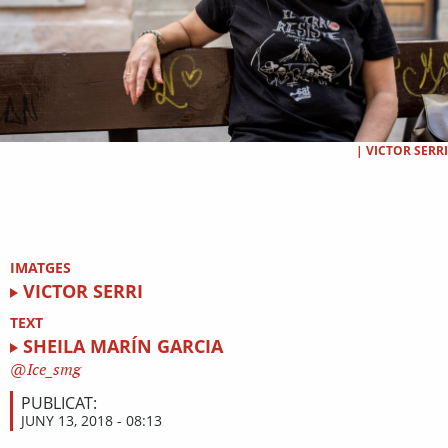
|
VICTOR SERRI
IMATGES
VICTOR SERRI
TEXT
SHEILA MARÍN GARCIA
Ice_smg
PUBLICAT:
JUNY 13, 2018 - 08:13