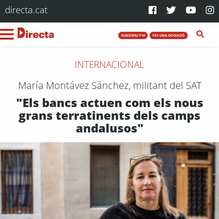
directa.cat
SUBSCRIU-T'HI
FES UNA DONACIÓ
INTERNACIONAL
María Montávez Sánchez, militant del SAT
"Els bancs actuen com els nous
grans terratinents dels camps
andalusos"