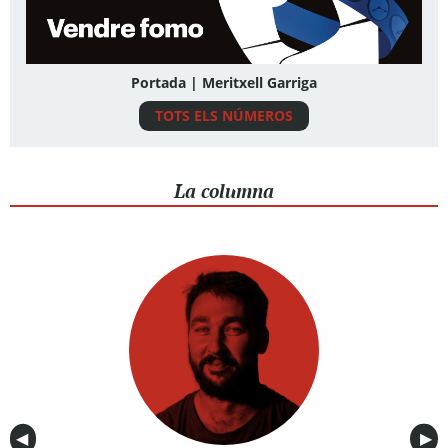
Portada | Meritxell Garriga
TOTS ELS NÚMEROS
La columna
Anterior
◀︎
Sig
▶︎