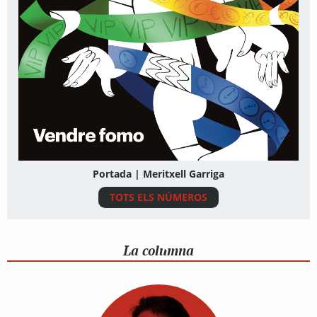
Portada | Meritxell Garriga
TOTS ELS NÚMEROS
La columna