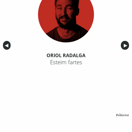
Anterior
◀︎
Sig
▶︎
ORIOL RADALGA
Esteim fartes
Publicitat