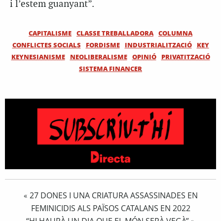
i l’estem guanyant”.
CAPITALISME
CLASSE TREBALLADORA
COLUMNA
CONFLICTES SOCIALS
FORDISME
INDUSTRIALITZACIÓ
KEY
KEYNESIANISME
NEOLIBERALISME
OPINIÓ
PRIVATITZACIÓ
SISTEMA FINANCER
27 DONES I UNA CRIATURA ASSASSINADES EN
«
FEMINICIDIS ALS PAÏSOS CATALANS EN 2022
“HI HAURÀ UN DIA QUE EL MÓN SERÀ VEGÀ”