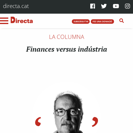
directa.cat
SUBSCRIU-T'HI
FES UNA DONACIÓ
LA COLUMNA
Finances versus indústria