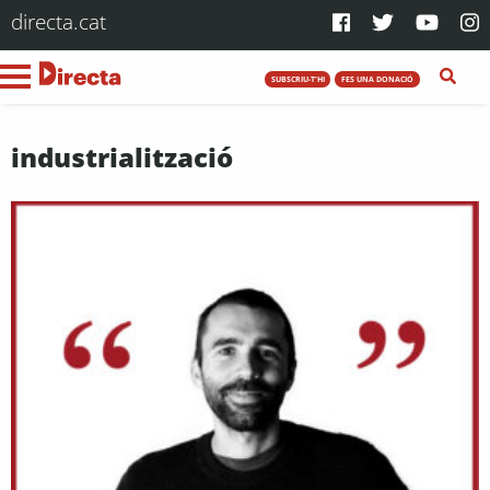
directa.cat
SUBSCRIU-T'HI
FES UNA DONACIÓ
industrialització