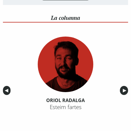
La columna
Anterior
◀︎
Sig
▶︎
ORIOL RADALGA
Esteim fartes