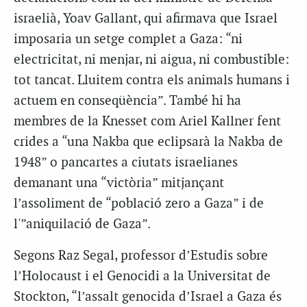
israelià, Yoav Gallant, qui afirmava que Israel
imposaria un setge complet a Gaza: “ni
electricitat, ni menjar, ni aigua, ni combustible:
tot tancat. Lluitem contra els animals humans i
actuem en conseqüència”. També hi ha
membres de la Knesset com Ariel Kallner fent
crides a “una Nakba que eclipsarà la Nakba de
1948” o pancartes a ciutats israelianes
demanant una “victòria” mitjançant
l’assoliment de “població zero a Gaza” i de
l'”aniquilació de Gaza”.
Segons Raz Segal, professor d’Estudis sobre
l’Holocaust i el Genocidi a la Universitat de
Stockton, “l’assalt genocida d’Israel a Gaza és