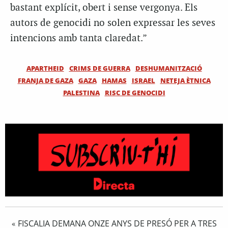
bastant explícit, obert i sense vergonya. Els
autors de genocidi no solen expressar les seves
intencions amb tanta claredat.”
APARTHEID
CRIMS DE GUERRA
DESHUMANITZACIÓ
FRANJA DE GAZA
GAZA
HAMAS
ISRAEL
NETEJA ÈTNICA
PALESTINA
RISC DE GENOCIDI
FISCALIA DEMANA ONZE ANYS DE PRESÓ PER A TRES
«