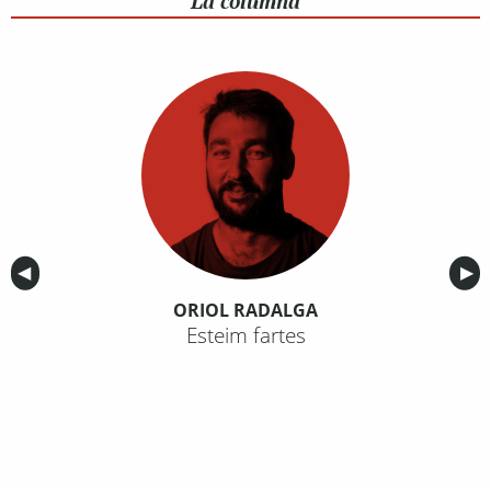
La columna
Anterior
◀︎
Sig
▶︎
ORIOL RADALGA
Esteim fartes