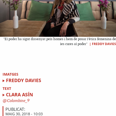
"El poder ha sigut dissenyat pels homes i hem de posar l’ètica femenina de
|
FREDDY DAVIES
les cures al poder"
IMATGES
FREDDY DAVIES
TEXT
CLARA ASÍN
Colombine_9
PUBLICAT:
MAIG 30, 2018 - 10:03