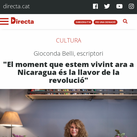
directa.cat
SUBSCRIU-T'HI
FES UNA DONACIÓ
CULTURA
Gioconda Belli, escriptori
"El moment que estem vivint ara a
Nicaragua és la llavor de la
revolució"