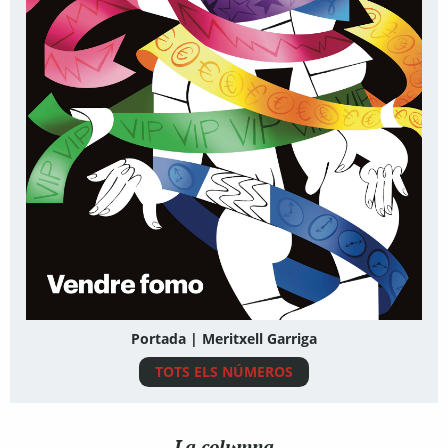
Portada | Meritxell Garriga
TOTS ELS NÚMEROS
La columna