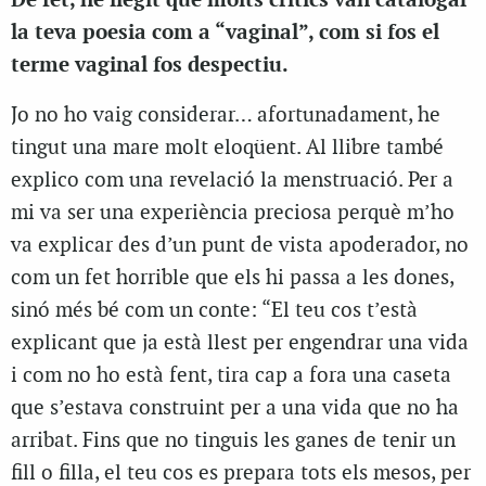
De fet, he llegit que molts crítics van catalogar
la teva poesia com a “vaginal”, com si fos el
terme vaginal fos despectiu.
Jo no ho vaig considerar… afortunadament, he
tingut una mare molt eloqüent. Al llibre també
explico com una revelació la menstruació. Per a
mi va ser una experiència preciosa perquè m’ho
va explicar des d’un punt de vista apoderador, no
com un fet horrible que els hi passa a les dones,
sinó més bé com un conte: “El teu cos t’està
explicant que ja està llest per engendrar una vida
i com no ho està fent, tira cap a fora una caseta
que s’estava construint per a una vida que no ha
arribat. Fins que no tinguis les ganes de tenir un
fill o filla, el teu cos es prepara tots els mesos, per