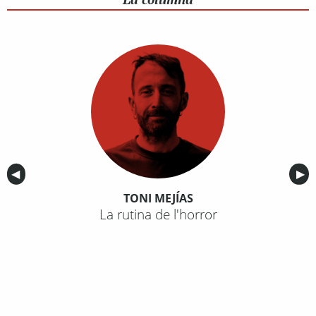
Anterior
◀︎
Sig
▶︎
TONI MEJÍAS
La rutina de l'horror